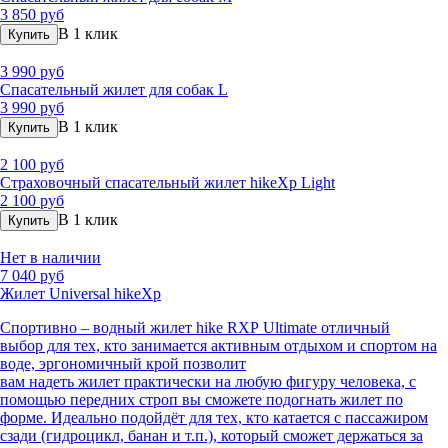
3 850 руб
В 1 клик
Купить
3 990 руб
Спасательный жилет для собак L
3 990 руб
В 1 клик
Купить
2 100 руб
Страховочный спасательный жилет hikeXp Light
2 100 руб
В 1 клик
Купить
Нет в наличии
7 040 руб
Жилет Universal hikeXp
Спортивно – водный жилет
hike
RXP
Ultimate
отличный
выбор
для тех,
кто занимается акти
вным отдыхом и спортом на
воде, эргономичный крой позволит
вам
на
деть
жилет
практически на любую фигуру человека, с
помощью передних строп вы сможете подогнать жилет по
форме.
Идеально подойдёт для тех, кто катается с пассажиром
сзади (гидроцикл, банан и т.п.), который сможет держаться за