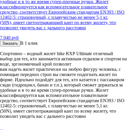
удобные и в то же время
супер-прочные
ручки.
Жилет
классифицируется как вспомогательное плавательное
средство
,
соответствует Европейским стандартам EN393 / ISO
12402-5: страховочный, с плавучестью не менее 5,1 кг.
(50N)
,
имеет светоотражающий кант по всему жилету
,
что
позволит
увидеть
вас
с дальнего расстояни
7 040 руб
В 1 клик
Заказать
Спортивно – водный жилет
hike
RXP
Ultimate
отличный
выбор
для тех,
кто занимается акти
вным отдыхом и спортом на
воде, эргономичный крой позволит
вам
на
деть
жилет
практически на любую фигуру человека, с
помощью передних строп вы сможете подогнать жилет по
форме.
Идеально подойдёт для тех, кто катается с пассажиром
сзади (гидроцикл, банан и т.п.), который сможет держаться за
удобные и в то же время
супер-прочные
ручки.
Жилет
классифицируется как вспомогательное плавательное
средство
,
соответствует Европейским стандартам EN393 / ISO
12402-5: страховочный, с плавучестью не менее 5,1 кг.
(50N)
,
имеет светоотражающий кант по всему жилету
,
что
позволит
увидеть
вас
с дальнего расстояни