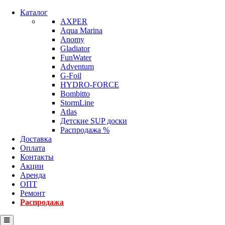
Каталог
AXPER
Aqua Marina
Anomy
Gladiator
FunWater
Adventum
G-Foil
HYDRO-FORCE
Bombitto
StormLine
Atlas
Детские SUP доски
Распродажа %
Доставка
Оплата
Контакты
Акции
Аренда
ОПТ
Ремонт
Распродажа