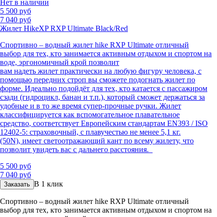
Нет в наличии
5 500 руб
7 040 руб
Жилет HikeXP RXP Ultimate Black/Red
Спортивно – водный жилет
hike
RXP
Ultimate
отличный
выбор
для тех,
кто занимается акти
вным отдыхом и спортом на
воде, эргономичный крой позволит
вам
на
деть
жилет
практически на любую фигуру человека, с
помощью передних строп вы сможете подогнать жилет по
форме.
Идеально подойдёт для тех, кто катается с пассажиром
сзади (гидроцикл, банан и т.п.), который сможет держаться за
удобные и в то же время
супер-прочные
ручки.
Жилет
классифицируется как вспомогательное плавательное
средство
,
соответствует Европейским стандартам EN393 / ISO
12402-5: страховочный, с плавучестью не менее 5,1 кг.
(50N)
,
имеет светоотражающий кант по всему жилету
,
что
позволит
увидеть
вас
с дальнего расстояния.
5 500 руб
7 040 руб
В 1 клик
Заказать
Спортивно – водный жилет
hike
RXP
Ultimate
отличный
выбор
для тех,
кто занимается акти
вным отдыхом и спортом на