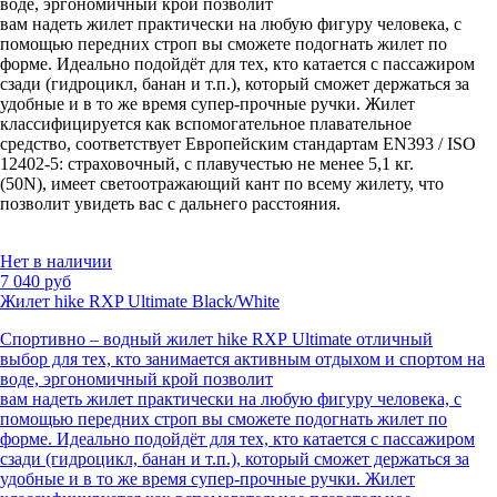
воде, эргономичный крой позволит
вам
на
деть
жилет
практически на любую фигуру человека, с
помощью передних строп вы сможете подогнать жилет по
форме.
Идеально подойдёт для тех, кто катается с пассажиром
сзади (гидроцикл, банан и т.п.), который сможет держаться за
удобные и в то же время
супер-прочные
ручки.
Жилет
классифицируется как вспомогательное плавательное
средство
,
соответствует Европейским стандартам EN393 / ISO
12402-5: страховочный, с плавучестью не менее 5,1 кг.
(50N)
,
имеет светоотражающий кант по всему жилету
,
что
позволит
увидеть
вас
с дальнего расстояния.
Нет в наличии
7 040 руб
Жилет hike RXP Ultimate Black/White
Спортивно – водный жилет
hike
RXP
Ultimate
отличный
выбор
для тех,
кто занимается акти
вным отдыхом и спортом на
воде, эргономичный крой позволит
вам
на
деть
жилет
практически на любую фигуру человека, с
помощью передних строп вы сможете подогнать жилет по
форме.
Идеально подойдёт для тех, кто катается с пассажиром
сзади (гидроцикл, банан и т.п.), который сможет держаться за
удобные и в то же время
супер-прочные
ручки.
Жилет