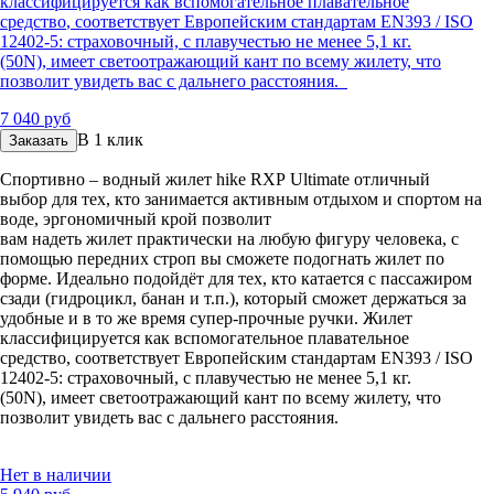
классифицируется как вспомогательное плавательное
средство
,
соответствует Европейским стандартам EN393 / ISO
12402-5: страховочный, с плавучестью не менее 5,1 кг.
(50N)
,
имеет светоотражающий кант по всему жилету
,
что
позволит
увидеть
вас
с дальнего расстояния.
7 040 руб
В 1 клик
Заказать
Спортивно – водный жилет
hike
RXP
Ultimate
отличный
выбор
для тех,
кто занимается акти
вным отдыхом и спортом на
воде, эргономичный крой позволит
вам
на
деть
жилет
практически на любую фигуру человека, с
помощью передних строп вы сможете подогнать жилет по
форме.
Идеально подойдёт для тех, кто катается с пассажиром
сзади (гидроцикл, банан и т.п.), который сможет держаться за
удобные и в то же время
супер-прочные
ручки.
Жилет
классифицируется как вспомогательное плавательное
средство
,
соответствует Европейским стандартам EN393 / ISO
12402-5: страховочный, с плавучестью не менее 5,1 кг.
(50N)
,
имеет светоотражающий кант по всему жилету
,
что
позволит
увидеть
вас
с дальнего расстояния.
Нет в наличии