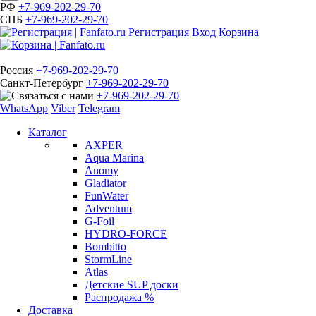
РФ
+7-969-202-29-70
СПБ
+7-969-202-29-70
Регистрация
Вход
Корзина
Россия
+7-969-202-29-70
Санкт-Петербург
+7-969-202-29-70
+7-969-202-29-70
WhatsApp
Viber
Telegram
Каталог
AXPER
Aqua Marina
Anomy
Gladiator
FunWater
Adventum
G-Foil
HYDRO-FORCE
Bombitto
StormLine
Atlas
Детские SUP доски
Распродажа %
Доставка