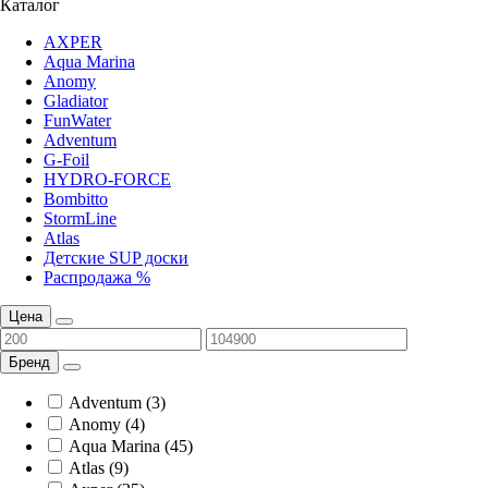
Каталог
AXPER
Aqua Marina
Anomy
Gladiator
FunWater
Adventum
G-Foil
HYDRO-FORCE
Bombitto
StormLine
Atlas
Детские SUP доски
Распродажа %
Цена
Бренд
Adventum (3)
Anomy (4)
Aqua Marina (45)
Atlas (9)