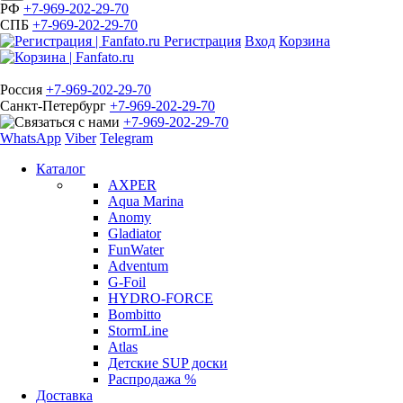
РФ
+7-969-202-29-70
СПБ
+7-969-202-29-70
Регистрация
Вход
Корзина
Россия
+7-969-202-29-70
Санкт-Петербург
+7-969-202-29-70
+7-969-202-29-70
WhatsApp
Viber
Telegram
Каталог
AXPER
Aqua Marina
Anomy
Gladiator
FunWater
Adventum
G-Foil
HYDRO-FORCE
Bombitto
StormLine
Atlas
Детские SUP доски
Распродажа %
Доставка