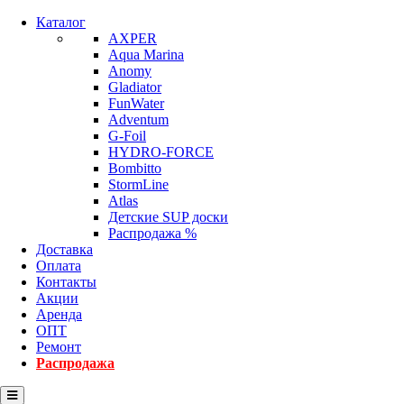
Каталог
AXPER
Aqua Marina
Anomy
Gladiator
FunWater
Adventum
G-Foil
HYDRO-FORCE
Bombitto
StormLine
Atlas
Детские SUP доски
Распродажа %
Доставка
Оплата
Контакты
Акции
Аренда
ОПТ
Ремонт
Распродажа