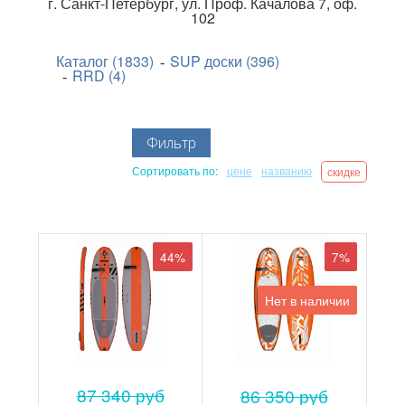
г.
Санкт-Петербург
,
ул. Проф. Качалова 7, оф.
102
Каталог (1833)
SUP доски (396)
RRD (4)
Фильтр
Сортировать по:
цене
названию
скидке
44%
7%
Нет в наличии
87 340 руб
86 350 руб