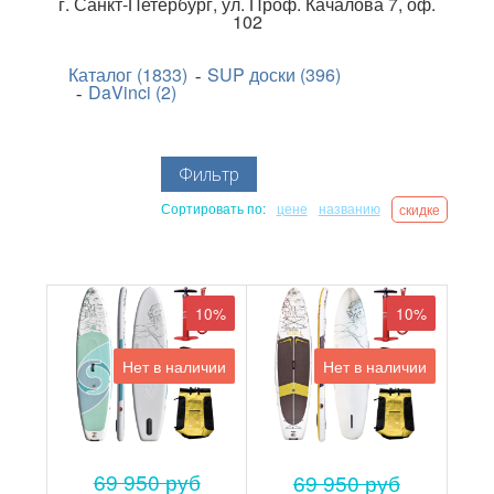
г.
Санкт-Петербург
,
ул. Проф. Качалова 7, оф.
102
Каталог (1833)
SUP доски (396)
DaVinci (2)
Фильтр
Сортировать по:
цене
названию
скидке
10%
10%
Нет в наличии
Нет в наличии
69 950 руб
69 950 руб