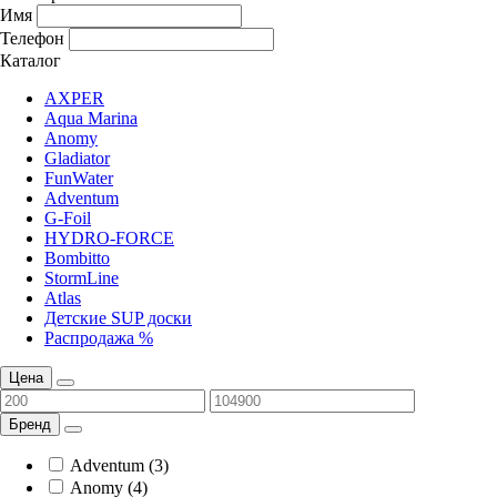
Имя
Телефон
Каталог
AXPER
Aqua Marina
Anomy
Gladiator
FunWater
Adventum
G-Foil
HYDRO-FORCE
Bombitto
StormLine
Atlas
Детские SUP доски
Распродажа %
Цена
Бренд
Adventum (3)
Anomy (4)