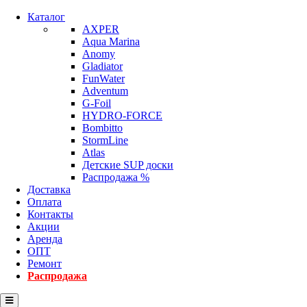
Каталог
AXPER
Aqua Marina
Anomy
Gladiator
FunWater
Adventum
G-Foil
HYDRO-FORCE
Bombitto
StormLine
Atlas
Детские SUP доски
Распродажа %
Доставка
Оплата
Контакты
Акции
Аренда
ОПТ
Ремонт
Распродажа