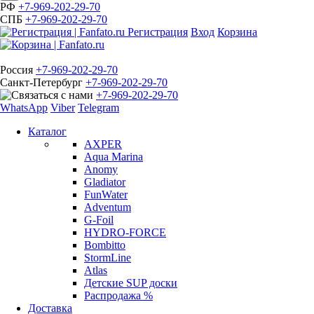
РФ
+7-969-202-29-70
СПБ
+7-969-202-29-70
Регистрация
Вход
Корзина
Россия
+7-969-202-29-70
Санкт-Петербург
+7-969-202-29-70
+7-969-202-29-70
WhatsApp
Viber
Telegram
Каталог
AXPER
Aqua Marina
Anomy
Gladiator
FunWater
Adventum
G-Foil
HYDRO-FORCE
Bombitto
StormLine
Atlas
Детские SUP доски
Распродажа %
Доставка