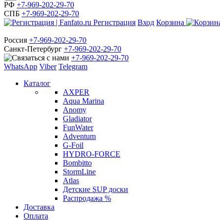
РФ
+7-969-202-29-70
СПБ
+7-969-202-29-70
Регистрация
Вход
Корзина
Россия
+7-969-202-29-70
Санкт-Петербург
+7-969-202-29-70
+7-969-202-29-70
WhatsApp
Viber
Telegram
Каталог
AXPER
Aqua Marina
Anomy
Gladiator
FunWater
Adventum
G-Foil
HYDRO-FORCE
Bombitto
StormLine
Atlas
Детские SUP доски
Распродажа %
Доставка
Оплата