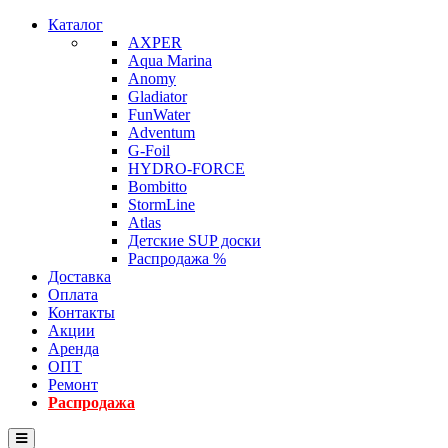
Каталог
AXPER
Aqua Marina
Anomy
Gladiator
FunWater
Adventum
G-Foil
HYDRO-FORCE
Bombitto
StormLine
Atlas
Детские SUP доски
Распродажа %
Доставка
Оплата
Контакты
Акции
Аренда
ОПТ
Ремонт
Распродажа