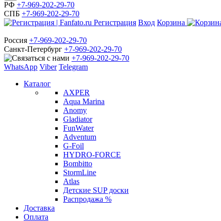
РФ
+7-969-202-29-70
СПБ
+7-969-202-29-70
Регистрация
Вход
Корзина
Россия
+7-969-202-29-70
Санкт-Петербург
+7-969-202-29-70
+7-969-202-29-70
WhatsApp
Viber
Telegram
Каталог
AXPER
Aqua Marina
Anomy
Gladiator
FunWater
Adventum
G-Foil
HYDRO-FORCE
Bombitto
StormLine
Atlas
Детские SUP доски
Распродажа %
Доставка
Оплата