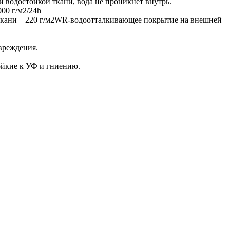
и водостойкой ткани, вода не проникнет внутрь.
000 г/м2/24h
кани – 220 г/м2WR-водоотталкивающее покрытие на внешней
вреждения.
тойкие к УФ и гниению.