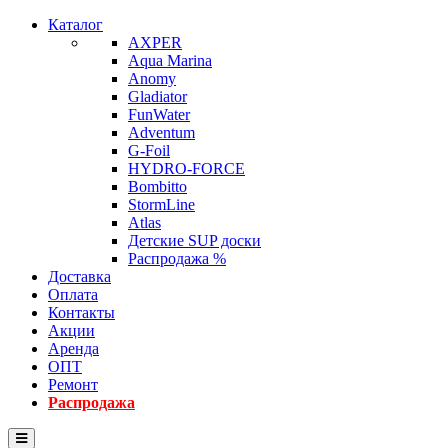
Каталог
AXPER
Aqua Marina
Anomy
Gladiator
FunWater
Adventum
G-Foil
HYDRO-FORCE
Bombitto
StormLine
Atlas
Детские SUP доски
Распродажа %
Доставка
Оплата
Контакты
Акции
Аренда
ОПТ
Ремонт
Распродажа