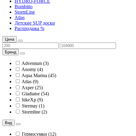
HYDRO-FORCE
Bombitto
StormLine
Atlas
Детские SUP доски
Распродажа %
Цена
Бренд
Adventum (3)
Anomy (4)
Aqua Marina (45)
Atlas (9)
Axper (25)
Gladiator (54)
hikeXp (9)
Stermay (1)
Stormline (2)
Вид
Гермосумки (12)