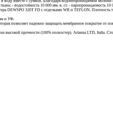
 в воду вместе с сумкой. Благодаря водонепроницаемой молнии 
ань: - водостойкость 10 000 мм. в. ст. - паропроницаемость 10 
стера DEWSPO 320Т FD с отделками WR и TEFLON. Плотность т
ям и УФ.
которая позволяет надежно защищать мембранное покрытие от по
на высокой прочности (100% полиэстер). Arianna LTD, Italia. С