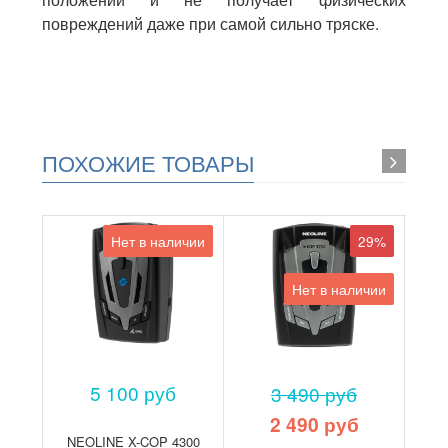
повреждений даже при самой сильно тряске.
ПОХОЖИЕ ТОВАРЫ
Нет в наличии
29%
Нет в наличии
5 100 руб
3 490 руб
2 490 руб
NEOLINE X-COP 4300
NE