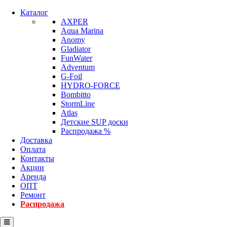
Каталог
AXPER
Aqua Marina
Anomy
Gladiator
FunWater
Adventum
G-Foil
HYDRO-FORCE
Bombitto
StormLine
Atlas
Детские SUP доски
Распродажа %
Доставка
Оплата
Контакты
Акции
Аренда
ОПТ
Ремонт
Распродажа