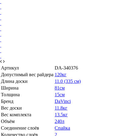
Артикул
DA-340376
Допустимый вес райдера
120кг
Длина доски
11.0 (335 см)
Ширина
81см
Толщина
15см
Бренд
DaVinci
Вес доски
11.8кг
Вес комплекта
13.5кг
Объём
240л
Соединение слоёв
Спайка
Количество слоёв
2