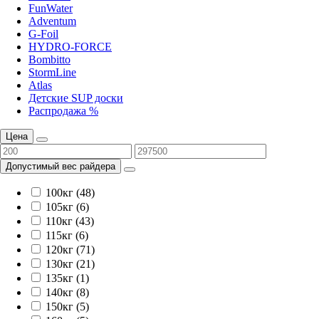
FunWater
Adventum
G-Foil
HYDRO-FORCE
Bombitto
StormLine
Atlas
Детские SUP доски
Распродажа %
Цена
Допустимый вес райдера
100кг (48)
105кг (6)
110кг (43)
115кг (6)
120кг (71)
130кг (21)
135кг (1)
140кг (8)
150кг (5)