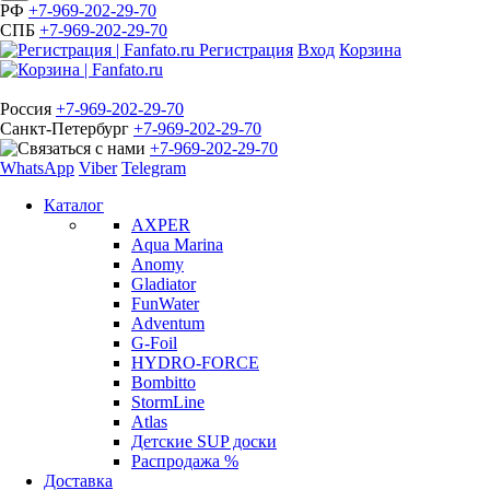
РФ
+7-969-202-29-70
СПБ
+7-969-202-29-70
Регистрация
Вход
Корзина
Россия
+7-969-202-29-70
Санкт-Петербург
+7-969-202-29-70
+7-969-202-29-70
WhatsApp
Viber
Telegram
Каталог
AXPER
Aqua Marina
Anomy
Gladiator
FunWater
Adventum
G-Foil
HYDRO-FORCE
Bombitto
StormLine
Atlas
Детские SUP доски
Распродажа %
Доставка