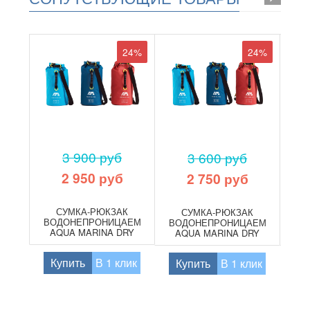
24%
24%
3 900 руб
3 600 руб
2 950 руб
2 750 руб
СУМКА-РЮКЗАК
СУМКА-РЮКЗАК
ВОДОНЕПРОНИЦАЕМАЯ
ВОДОНЕПРОНИЦАЕМАЯ
AQUA MARINA DRY
AQUA MARINA DRY
(
BAG 40 L
BAG 20 L
H
Купить
В 1 клик
Купить
В 1 клик
К