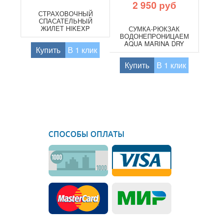
2 950 руб
СТРАХОВОЧНЫЙ
СПАСАТЕЛЬНЫЙ
ЖИЛЕТ HIKEXP
СУМКА-РЮКЗАК
НА
LIGHT
ВОДОНЕПРОНИЦАЕМАЯ
A
AQUA MARINA DRY
Купить
В 1 клик
BAG 40 L
Купить
В 1 клик
К