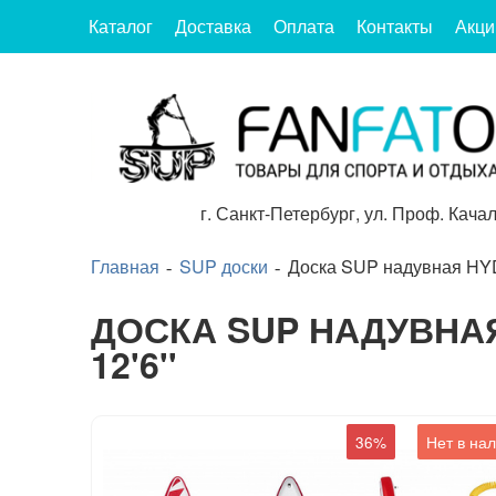
Каталог
Доставка
Оплата
Контакты
Акци
г.
Санкт-Петербург
,
ул. Проф. Качал
Главная
SUP доски
Доска SUP надувная HYD
ДОСКА SUP НАДУВНА
12'6''
36%
Нет в на