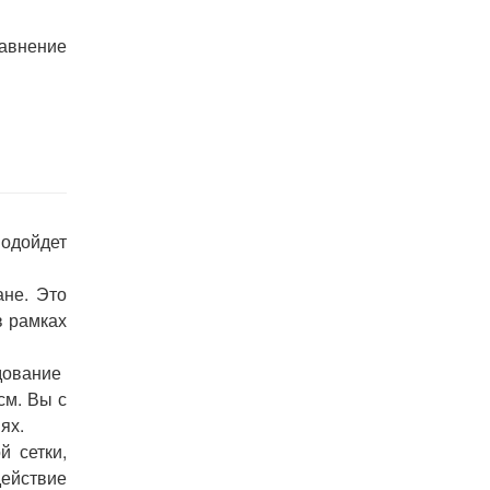
равнение
одойдет
ане. Это
в рамках
удование
см. Вы с
ях.
 сетки,
ействие