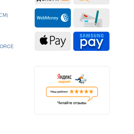
 СМ)
FORCE