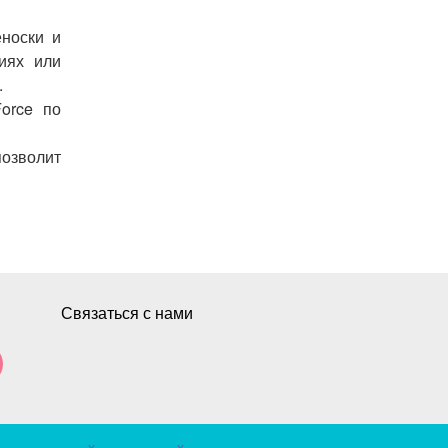
еноски и
иях или
.
orce по
позволит
Связаться с нами