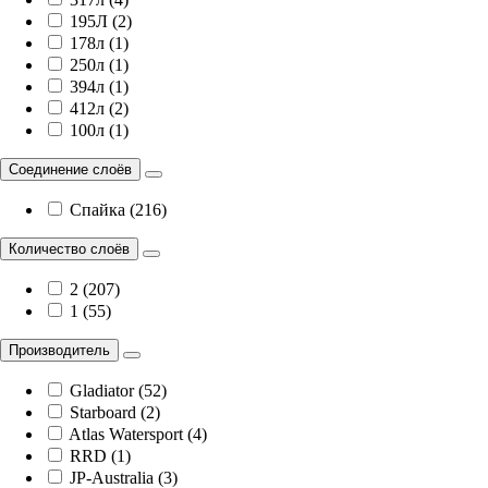
195Л (2)
178л (1)
250л (1)
394л (1)
412л (2)
100л (1)
Соединение слоёв
Спайка (216)
Количество слоёв
2 (207)
1 (55)
Производитель
Gladiator (52)
Starboard (2)
Atlas Watersport (4)
RRD (1)
JP-Australia (3)