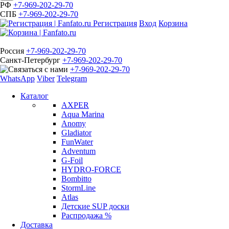
РФ
+7-969-202-29-70
СПБ
+7-969-202-29-70
Регистрация
Вход
Корзина
Россия
+7-969-202-29-70
Санкт-Петербург
+7-969-202-29-70
+7-969-202-29-70
WhatsApp
Viber
Telegram
Каталог
AXPER
Aqua Marina
Anomy
Gladiator
FunWater
Adventum
G-Foil
HYDRO-FORCE
Bombitto
StormLine
Atlas
Детские SUP доски
Распродажа %
Доставка