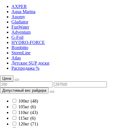
AXPER
Aqua Marina
Anomy
Gladiator
FunWater
Adventum
G-Foil
HYDRO-FORCE
Bombitto
StormLine
Atlas
Детские SUP доски
Распродажа %
Цена
Допустимый вес райдера
100кг (48)
105кг (6)
110кг (43)
115кг (6)
120кг (71)