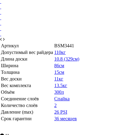
Артикул
BSM3441
Допустимый вес райдера
110кг
Длина доски
10.8 (329см)
Ширина
86см
Толщина
15см
Вес доски
11кг
Вес комплекта
13.5кг
Объём
300л
Соединение слоёв
Спайка
Количество слоёв
2
Давление (max)
26 PSI
Срок гарантии
36 месяцев