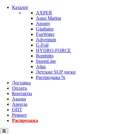
Каталог
AXPER
Aqua Marina
Anomy
Gladiator
FunWater
Adventum
G-Foil
HYDRO-FORCE
Bombitto
StormLine
Atlas
Детские SUP доски
Распродажа %
Доставка
Оплата
Контакты
Акции
Аренда
ОПТ
Ремонт
Распродажа