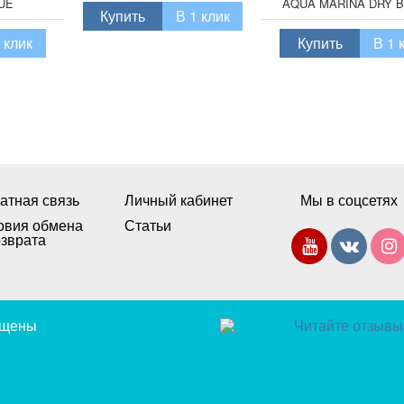
UE
AQUA MARINA DRY B
Купить
В 1 клик
L
 клик
Купить
В 1 
атная связь
Личный кабинет
Мы в соцсетях
овия обмена
Статьи
озврата
щищены