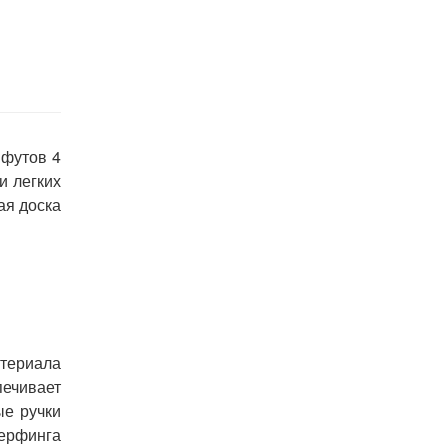
 футов 4
и легких
ая доска
атериала
ечивает
ые ручки
серфинга