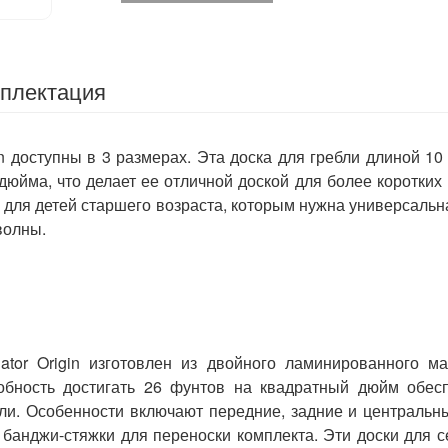
плектация
n доступны в 3 размерах. Эта доска для гребли длиной 10
юйма, что делает ее отличной доской для более коротких 
же для детей старшего возраста, которым нужна универсальн
волны.
ator Origin изготовлен из двойного ламинированного м
обность достигать 26 фунтов на квадратный дюйм обесп
бли. Особенности включают передние, задние и центральн
 банджи-стяжки для переноски комплекта. Эти доски для 