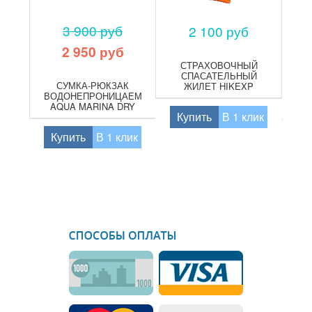
3 900 руб
2 100 руб
2 950 руб
СТРАХОВОЧНЫЙ
СПАСАТЕЛЬНЫЙ
СУМКА-РЮКЗАК
ЖИЛЕТ HIKEXP
ВОДОНЕПРОНИЦАЕМАЯ
LIGHT
AQUA MARINA DRY
(
Купить
В 1 клик
BAG 40 L
H
Купить
В 1 клик
К