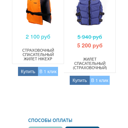
2 100 руб
5 940 руб
5 200 руб
СТРАХОВОЧНЫЙ
СПАСАТЕЛЬНЫЙ
ЖИЛЕТ HIKEXP
ЖИЛЕТ
LIGHT
СПАСАТЕЛЬНЫЙ
(СТРАХОВОЧНЫЙ)
(
Купить
В 1 клик
HIKEXP STANDART
H
BLUE
Купить
В 1 клик
К