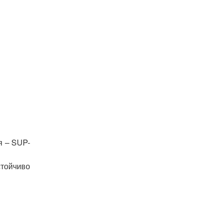
я – SUP-
стойчиво