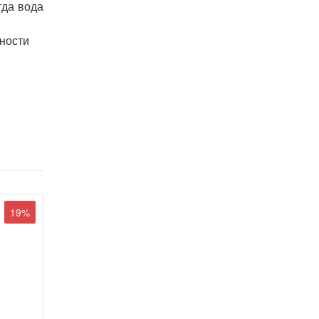
гда вода
ности
19%