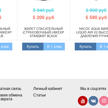
б
5 940 руб
6 900 руб
б
5 200 руб
5 590 руб
ЛЬНЫЙ
ЖИЛЕТ СПАСАТЕЛЬНЫЙ
НАСОС AQUA MAR
HIKEXP
(СТРАХОВОЧНЫЙ) HIKEXP
LIQUID AIR V2 ВЫС
UE
STANDART BLACK
ДАВЛЕНИЯ РУЧН
(ДВОЙНОГО ДЕЙСТ
 клик
Купить
В 1 клик
Купить
В 1 
атная связь
Личный кабинет
Мы в соцсетях
овия обмена
Статьи
озврата