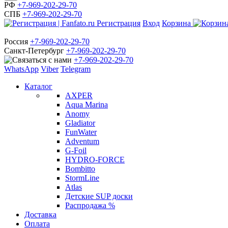
РФ
+7-969-202-29-70
СПБ
+7-969-202-29-70
Регистрация
Вход
Корзина
Россия
+7-969-202-29-70
Санкт-Петербург
+7-969-202-29-70
+7-969-202-29-70
WhatsApp
Viber
Telegram
Каталог
AXPER
Aqua Marina
Anomy
Gladiator
FunWater
Adventum
G-Foil
HYDRO-FORCE
Bombitto
StormLine
Atlas
Детские SUP доски
Распродажа %
Доставка
Оплата