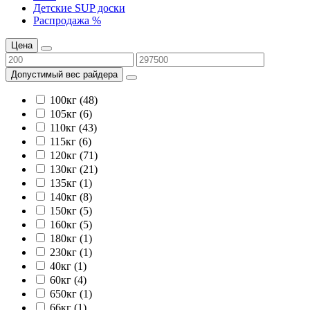
Детские SUP доски
Распродажа %
Цена
Допустимый вес райдера
100кг (48)
105кг (6)
110кг (43)
115кг (6)
120кг (71)
130кг (21)
135кг (1)
140кг (8)
150кг (5)
160кг (5)
180кг (1)
230кг (1)
40кг (1)
60кг (4)
650кг (1)
66кг (1)