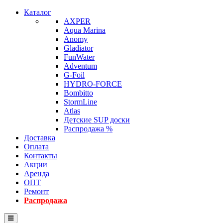
Каталог
AXPER
Aqua Marina
Anomy
Gladiator
FunWater
Adventum
G-Foil
HYDRO-FORCE
Bombitto
StormLine
Atlas
Детские SUP доски
Распродажа %
Доставка
Оплата
Контакты
Акции
Аренда
ОПТ
Ремонт
Распродажа