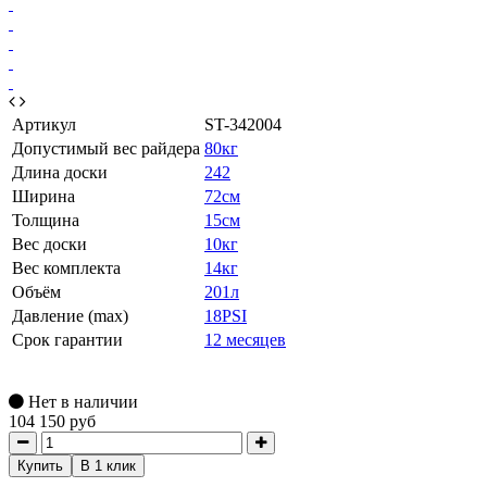
Артикул
ST-342004
Допустимый вес райдера
80кг
Длина доски
242
Ширина
72см
Толщина
15см
Вес доски
10кг
Вес комплекта
14кг
Объём
201л
Давление (max)
18PSI
Срок гарантии
12 месяцев
Нет в наличии
104 150 руб
Купить
В 1 клик