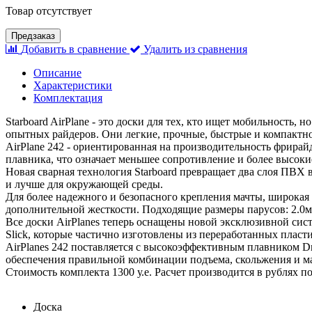
Товар отсутствует
Предзаказ
Добавить в сравнение
Удалить из сравнения
Описание
Характеристики
Комплектация
Starboard AirPlane - это доски для тех, кто ищет мобильность,
опытных райдеров. Они легкие, прочные, быстрые и компактно
AirPlane 242 - ориентированная на производительность фрирай
плавника, что означает меньшее сопротивление и более высоки
Новая сварная технология Starboard превращает два слоя ПВХ 
и лучше для окружающей среды.
Для более надежного и безопасного крепления мачты, широкая
дополнительной жесткости. Подходящие размеры парусов: 2.0м² 
Все доски AirPlanes теперь оснащены новой эксклюзивной сист
Slick, которые частично изготовлены из переработанных пласт
AirPlanes 242 поставляется с высокоэффективным плавником Dr
обеспечения правильной комбинации подъема, скольжения и м
Стоимость комплекта 1300 у.е. Расчет производится в рублях п
Доска