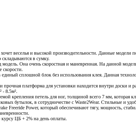
 но хочет веселья и высокой производительности. Данные модели 
 складываются в сумку.
д модель. Она очень скоростная и маневренная. На данной моде
е скорости.
в единый сплошной блок без использования клея. Данная техноло
 и прочная платформа для установки находится внутри доски и 
- 8.5м².
емой крепления петель для ног, толщиной всего 7 мм, которая кл
иковых бутылок, в сотрудничестве с Waste2Wear. Стильные и удо
ake Freeride Power, который обеспечивают тягу, мощность, стаб
аневренности.
о курсу ЦБ + 2% на день оплаты.