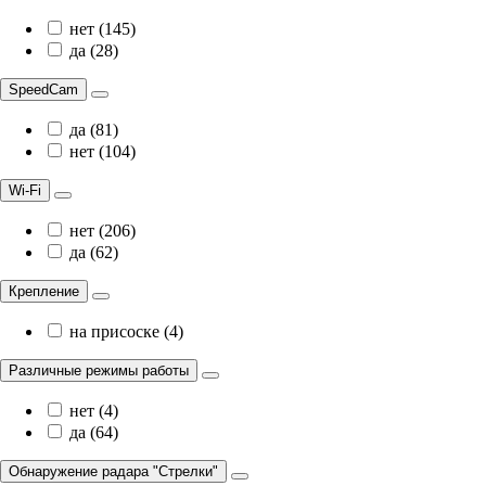
нет (145)
да (28)
SpeedCam
да (81)
нет (104)
Wi-Fi
нет (206)
да (62)
Крепление
на присоске (4)
Различные режимы работы
нет (4)
да (64)
Обнаружение радара "Стрелки"