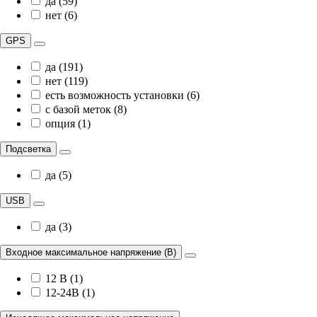
да (59)
нет (6)
GPS
да (191)
нет (119)
есть возможность установки (6)
с базой меток (8)
опция (1)
Подсветка
да (5)
USB
да (3)
Входное максимальное напряжение (В)
12 В (1)
12-24В (1)