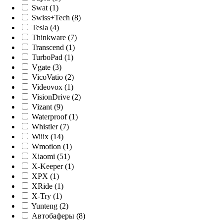
Swat (1)
Swiss+Tech (8)
Tesla (4)
Thinkware (7)
Transcend (1)
TurboPad (1)
Vgate (3)
VicoVatio (2)
Videovox (1)
VisionDrive (2)
Vizant (9)
Waterproof (1)
Whistler (7)
Wiiix (14)
Wmotion (1)
Xiaomi (51)
X-Keeper (1)
XPX (1)
XRide (1)
X-Try (1)
Yunteng (2)
Автобаферы (8)