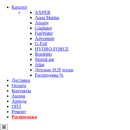
Каталог
AXPER
Aqua Marina
Anomy
Gladiator
FunWater
Adventum
G-Foil
HYDRO-FORCE
Bombitto
StormLine
Atlas
Детские SUP доски
Распродажа %
Доставка
Оплата
Контакты
Акции
Аренда
ОПТ
Ремонт
Распродажа