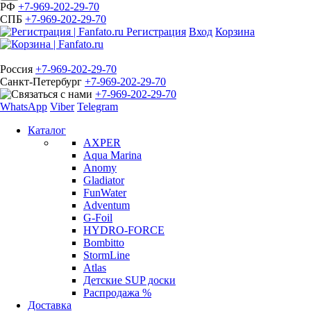
РФ
+7-969-202-29-70
СПБ
+7-969-202-29-70
Регистрация
Вход
Корзина
Россия
+7-969-202-29-70
Санкт-Петербург
+7-969-202-29-70
+7-969-202-29-70
WhatsApp
Viber
Telegram
Каталог
AXPER
Aqua Marina
Anomy
Gladiator
FunWater
Adventum
G-Foil
HYDRO-FORCE
Bombitto
StormLine
Atlas
Детские SUP доски
Распродажа %
Доставка