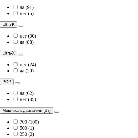
да (91)
нет (5)
Ultra-K
нет (30)
да (88)
Ultra-X
нет (24)
да (20)
POP
да (62)
нет (35)
Мощность двигателя (Вт)
700 (100)
500 (1)
250 (2)