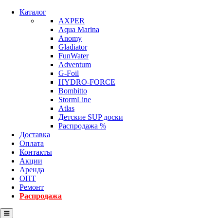
Каталог
AXPER
Aqua Marina
Anomy
Gladiator
FunWater
Adventum
G-Foil
HYDRO-FORCE
Bombitto
StormLine
Atlas
Детские SUP доски
Распродажа %
Доставка
Оплата
Контакты
Акции
Аренда
ОПТ
Ремонт
Распродажа