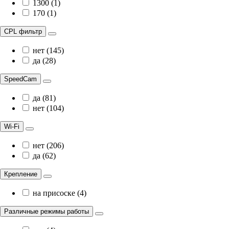
1300 (1)
170 (1)
CPL фильтр
нет (145)
да (28)
SpeedCam
да (81)
нет (104)
Wi-Fi
нет (206)
да (62)
Крепление
на присоске (4)
Различные режимы работы