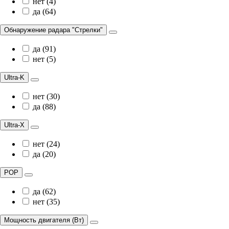
нет (4)
да (64)
Обнаружение радара "Стрелки"
да (91)
нет (5)
Ultra-K
нет (30)
да (88)
Ultra-X
нет (24)
да (20)
POP
да (62)
нет (35)
Мощность двигателя (Вт)