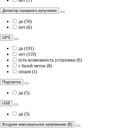
нет (7)
Детектор лазерного излучения
да (59)
нет (6)
GPS
да (191)
нет (119)
есть возможность установки (6)
с базой меток (8)
опция (1)
Подсветка
да (5)
USB
да (3)
Входное максимальное напряжение (В)