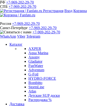
РФ
+7-969-202-29-70
СПБ
+7-969-202-29-70
Регистрация
Вход
Корзина
Россия
+7-969-202-29-70
Санкт-Петербург
+7-969-202-29-70
+7-969-202-29-70
WhatsApp
Viber
Telegram
Каталог
AXPER
Aqua Marina
Anomy
Gladiator
FunWater
Adventum
G-Foil
HYDRO-FORCE
Bombitto
StormLine
Atlas
Детские SUP доски
Распродажа %
Доставка