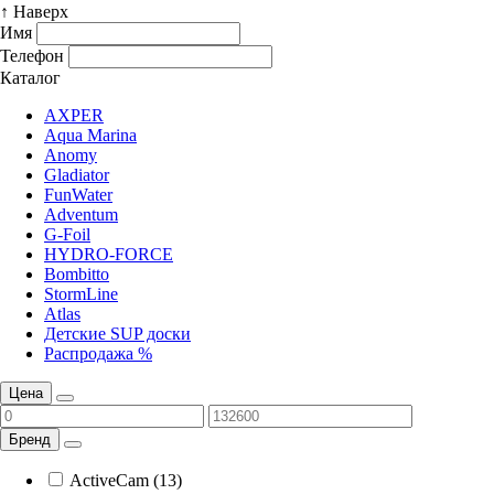
↑ Наверх
Имя
Телефон
Каталог
AXPER
Aqua Marina
Anomy
Gladiator
FunWater
Adventum
G-Foil
HYDRO-FORCE
Bombitto
StormLine
Atlas
Детские SUP доски
Распродажа %
Цена
Бренд
ActiveCam (13)