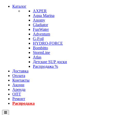
Каталог
AXPER
Aqua Marina
Anomy
Gladiator
FunWater
Adventum
G-Foil
HYDRO-FORCE
Bombitto
StormLine
Atlas
Детские SUP доски
Распродажа %
Доставка
Оплата
Контакты
Акции
Аренда
ОПТ
Ремонт
Распродажа