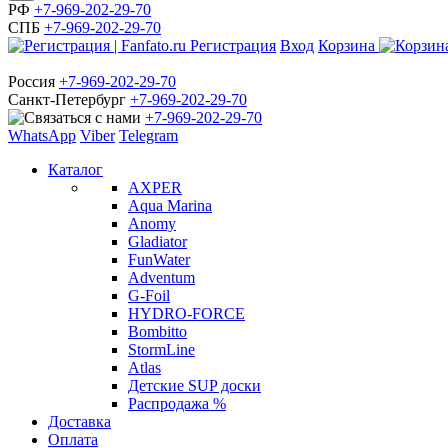
РФ
+7-969-202-29-70
СПБ
+7-969-202-29-70
Регистрация
Вход
Корзина
Россия
+7-969-202-29-70
Санкт-Петербург
+7-969-202-29-70
+7-969-202-29-70
WhatsApp
Viber
Telegram
Каталог
AXPER
Aqua Marina
Anomy
Gladiator
FunWater
Adventum
G-Foil
HYDRO-FORCE
Bombitto
StormLine
Atlas
Детские SUP доски
Распродажа %
Доставка
Оплата