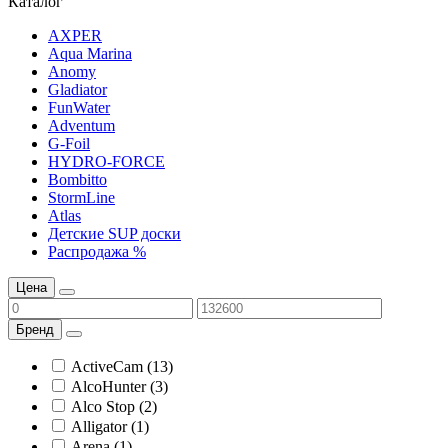
Каталог
AXPER
Aqua Marina
Anomy
Gladiator
FunWater
Adventum
G-Foil
HYDRO-FORCE
Bombitto
StormLine
Atlas
Детские SUP доски
Распродажа %
Цена
Бренд
ActiveCam (13)
AlcoHunter (3)
Alco Stop (2)
Alligator (1)
Arena (1)