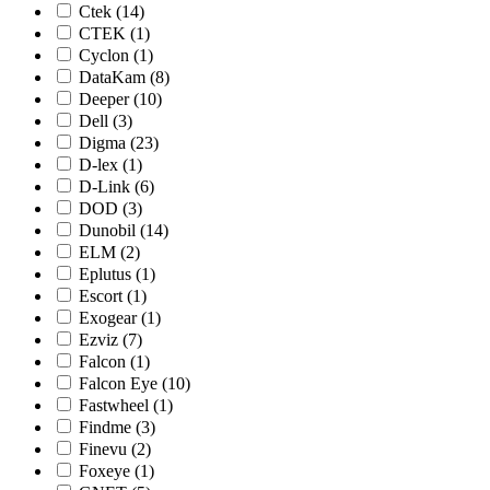
Ctek (14)
CTEK (1)
Cyclon (1)
DataKam (8)
Deeper (10)
Dell (3)
Digma (23)
D-lex (1)
D-Link (6)
DOD (3)
Dunobil (14)
ELM (2)
Eplutus (1)
Escort (1)
Exogear (1)
Ezviz (7)
Falcon (1)
Falcon Eye (10)
Fastwheel (1)
Findme (3)
Finevu (2)
Foxeye (1)