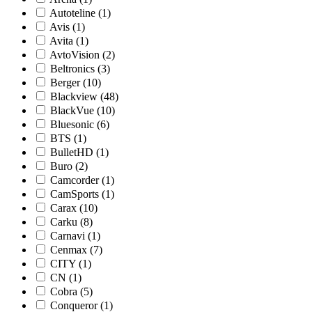
Autoteline (1)
Avis (1)
Avita (1)
AvtoVision (2)
Beltronics (3)
Berger (10)
Blackview (48)
BlackVue (10)
Bluesonic (6)
BTS (1)
BulletHD (1)
Buro (2)
Camcorder (1)
CamSports (1)
Carax (10)
Carku (8)
Carnavi (1)
Cenmax (7)
CITY (1)
CN (1)
Cobra (5)
Conqueror (1)