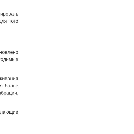
сировать
для того
ановлено
бходимые
еживания
ля более
ибрации,
делающие