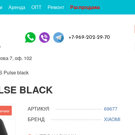
и
Аренда
ОПТ
Ремонт
Распродажа
+7-969-202-29-70
ова 7, оф. 102
S Pulse black
ULSE BLACK
АРТИКУЛ
69677
личии
БРЕНД
XIAOMI