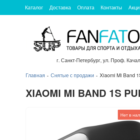
Каталог
Доставка
Оплата
Контакты
Акци
г.
Санкт-Петербург
,
ул. Проф. Качал
Главная
Снятые с продажи
Xiaomi Mi Band 1
XIAOMI MI BAND 1S P
Нет в на