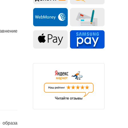
равнение
о образа