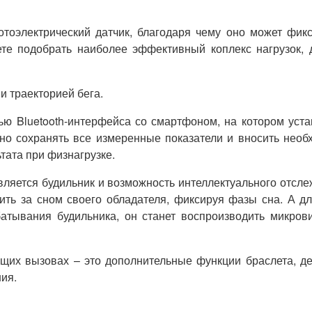
отоэлектрический датчик, благодаря чему оно может фик
те подобрать наиболее эффективный коплекс нагрузок, 
и траекторией бега.
ю Bluetooth-интерфейса со смартфоном, на котором уст
о сохранять все измеренные показатели и вносить нео
тата при физнагрузке.
вляется будильник и возможность интеллектуального отсл
дить за сном своего обладателя, фиксируя фазы сна. А д
атывания будильника, он станет воспроизводить микров
ящих вызовах – это дополнительные функции браслета, 
ия.