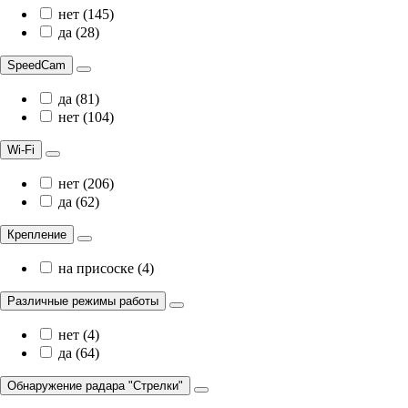
нет (145)
да (28)
SpeedCam
да (81)
нет (104)
Wi-Fi
нет (206)
да (62)
Крепление
на присоске (4)
Различные режимы работы
нет (4)
да (64)
Обнаружение радара "Стрелки"