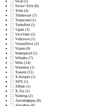
Swat (1)
Swiss+Tech (8)
Tesla (4)
Thinkware (7)
Transcend (1)
TurboPad (1)
Vgate (3)
VicoVatio (2)
Videovox (1)
VisionDrive (2)
Vizant (9)
Waterproof (1)
Whistler (7)
Wiiix (14)
Wmotion (1)
Xiaomi (51)
X-Keeper (1)
XPX (1)
XRide (1)
X-Try (1)
Yunteng (2)
Автобаферы (8)
Автофон (6)