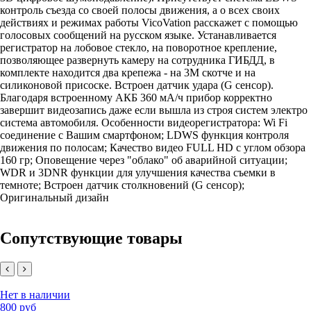
контроль съезда со своей полосы движения, а о всех своих
действиях и режимах работы VicoVation расскажет с помощью
голосовых сообщений на русском языке. Устанавливается
регистратор на лобовое стекло, на поворотное крепление,
позволяющее развернуть камеру на сотрудника ГИБДД, в
комплекте находится два крепежа - на 3М скотче и на
силиконовой присоске. Встроен датчик удара (G сенсор).
Благодаря встроенному АКБ 360 мА/ч прибор корректно
завершит видеозапись даже если вышла из строя систем электро
система автомобиля. Особенности видеорегистратора: Wi Fi
соединение с Вашим смартфоном; LDWS функция контроля
движения по полосам; Качество видео FULL HD с углом обзора
160 гр; Оповещение через "облако" об аварийной ситуации;
WDR и 3DNR функции для улучшения качества съемки в
темноте; Встроен датчик столкновений (G сенсор);
Оригинальный дизайн
Сопутствующие товары
Нет в наличии
800 руб