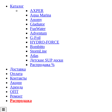
Каталог
AXPER
Aqua Marina
Anomy
Gladiator
FunWater
Adventum
G-Foil
HYDRO-FORCE
Bombitto
StormLine
Atlas
Детские SUP доски
Распродажа %
Доставка
Оплата
Контакты
Акции
Аренда
ОПТ
Ремонт
Распродажа