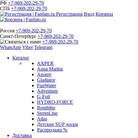
РФ
+7-969-202-29-70
СПБ
+7-969-202-29-70
Регистрация
Вход
Корзина
Россия
+7-969-202-29-70
Санкт-Петербург
+7-969-202-29-70
+7-969-202-29-70
WhatsApp
Viber
Telegram
Каталог
AXPER
Aqua Marina
Anomy
Gladiator
FunWater
Adventum
G-Foil
HYDRO-FORCE
Bombitto
StormLine
Atlas
Детские SUP доски
Распродажа %
Доставка