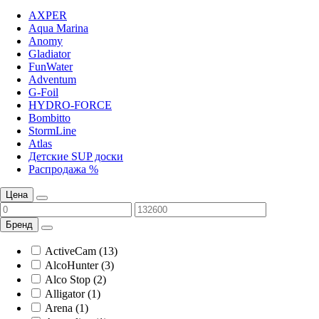
AXPER
Aqua Marina
Anomy
Gladiator
FunWater
Adventum
G-Foil
HYDRO-FORCE
Bombitto
StormLine
Atlas
Детские SUP доски
Распродажа %
Цена
Бренд
ActiveCam (13)
AlcoHunter (3)
Alco Stop (2)
Alligator (1)
Arena (1)