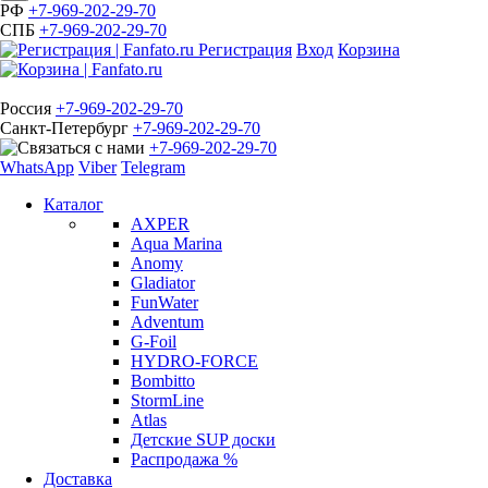
РФ
+7-969-202-29-70
СПБ
+7-969-202-29-70
Регистрация
Вход
Корзина
Россия
+7-969-202-29-70
Санкт-Петербург
+7-969-202-29-70
+7-969-202-29-70
WhatsApp
Viber
Telegram
Каталог
AXPER
Aqua Marina
Anomy
Gladiator
FunWater
Adventum
G-Foil
HYDRO-FORCE
Bombitto
StormLine
Atlas
Детские SUP доски
Распродажа %
Доставка