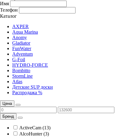
Имя
Телефон
Каталог
AXPER
Aqua Marina
Anomy
Gladiator
FunWater
Adventum
G-Foil
HYDRO-FORCE
Bombitto
StormLine
Atlas
Детские SUP доски
Распродажа %
Цена
Бренд
ActiveCam (13)
AlcoHunter (3)