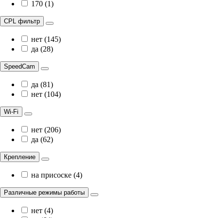
170 (1)
CPL фильтр
нет (145)
да (28)
SpeedCam
да (81)
нет (104)
Wi-Fi
нет (206)
да (62)
Крепление
на присоске (4)
Различные режимы работы
нет (4)