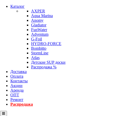
Каталог
AXPER
Aqua Marina
Anomy
Gladiator
FunWater
Adventum
G-Foil
HYDRO-FORCE
Bombitto
StormLine
Atlas
Детские SUP доски
Распродажа %
Доставка
Оплата
Контакты
Акции
Аренда
ОПТ
Ремонт
Распродажа