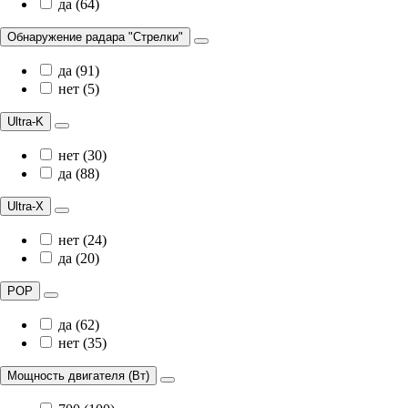
да (64)
Обнаружение радара "Стрелки"
да (91)
нет (5)
Ultra-K
нет (30)
да (88)
Ultra-X
нет (24)
да (20)
POP
да (62)
нет (35)
Мощность двигателя (Вт)