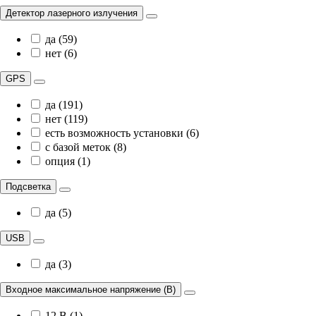
Детектор лазерного излучения
да (59)
нет (6)
GPS
да (191)
нет (119)
есть возможность установки (6)
с базой меток (8)
опция (1)
Подсветка
да (5)
USB
да (3)
Входное максимальное напряжение (В)
12 В (1)