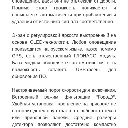
оповещения
,
дабы
они
не
отвлекали
от
дороги
.
Помимо
этого
громкость
понижается
и
повышается
автоматически
при
приближении
и
удалении
от
источника
сигнала
соответственно
.
Экран
с
регулировкой
яркости
выстроенный
на
основе
OLED
-
технологии
.
Любое
оповещение
производится
на
русском
языке
,
также
помимо
GPS
,
есть
отечественный
ГЛОНАСС
модуль
.
База
модуля
обновляется
автоматически
,
есть
возможность
вставить
USB
-
флеш
для
обновления
ПО
.
Настраиваемый
порог
скорости
для
включения
.
Встроенный
режим
фильтрации
"
Город3
".
Удобная
установка
-
крепление
на
присоске
не
позволит
детектору
отпасть
от
лобового
стекла
или
приборной
панели
.
Средние
размеры
детектора
позволяют
достаточно
компактно