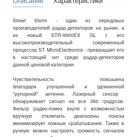
Описание
Характеристики
Street
Storm
-
один
из
передовых
производителей
радар
-
детекторов
на
рынке
,
а
их
новый
STR
-
9900EX
GL
с
его
высокопроизводительный
современный
процессор
ST
MicroElectronics
-
превращает
его
в
настоящий
хит
среди
радар
-
детекторов
данной
ценовой
категории
.
Чувствительность
повышена
благодаря
улучшенной
и
удлиненной
"
рупорной
"
антенне
.
Лазерный
сенсор
обнаруживает
сигнал
на
все
360
градусов
.
Фильтр
радио
-
помех
вкупе
с
возможностью
вручную
отключать
диапазоны
поиска
минимизирует
ложные
срабатывания
.
Также
в
ручную
можно
настроить
громкость
сигналов