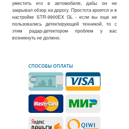
уместить
его
в
автомобиле
,
дабы
он
не
закрывал
обзор
на
дорогу
.
Простота
кроется
и
в
настройке
STR
-
9900EX
GL
-
если
вы
еще
не
пользовались
детектирующей
техникой
,
то
с
этим
радар
-
детектором
проблем
у
вас
возникнуть
не
должно
.