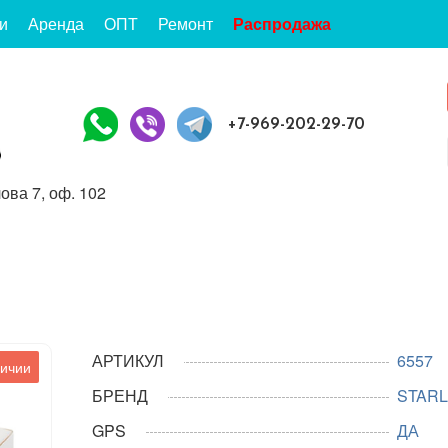
и
Аренда
ОПТ
Ремонт
Распродажа
+7-969-202-29-70
ова 7, оф. 102
АРТИКУЛ
6557
личии
БРЕНД
STARL
GPS
ДА