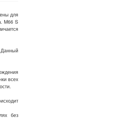
ены для
а. M66 S
личается
. Данный
ождения
нки всех
ости.
исходит
лях без