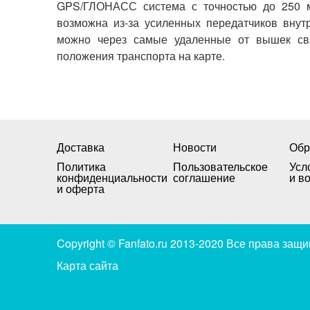
GPS/ГЛОНАСС система с точностью до 250 ме
возможна из-за усиленных передатчиков внут
можно через самые удаленные от вышек свя
положения транспорта на карте.
Доставка
Новости
Обр
Политика
Пользовательское
Усл
конфиденциальности
соглашение
и в
и оферта
Copyright © Fanfato.ru 2013-2020 Все права за
Карта сайта