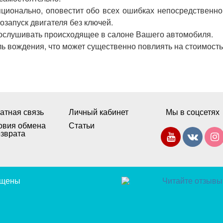
пционально
,
оповестит
обо
всех
ошибках
непосредственно
озапуск
двигателя
без
ключей
.
ослушивать
происходящее
в
салоне
Вашего
автомобиля
.
ль
вождения
,
что
может
существенно
повлиять
на
стоимость
атная связь
Личный кабинет
Мы в соцсетях
овия обмена
Статьи
озврата
щищены