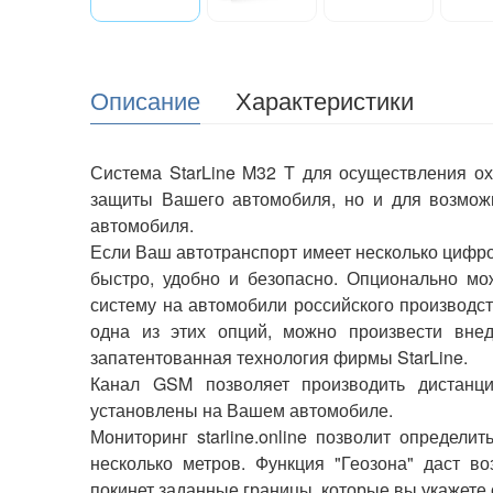
Описание
Характеристики
Система
StarLine
M32
T
для
осуществления
о
защиты
Вашего
автомобиля
,
но
и
для
возмож
автомобиля
.
Если
Ваш
автотранспорт
имеет
несколько
цифр
быстро
,
удобно
и
безопасно
.
Опционально
мо
систему
на
автомобили
российского
производс
одна
из
этих
опций
,
можно
произвести
вне
запатентованная
технология
фирмы
StarLine
.
Канал
GSM
позволяет
производить
дистанц
установлены
на
Вашем
автомобиле
.
Мониторинг
starline
.
online
позволит
определит
несколько
метров
.
Функция
"
Геозона
"
даст
во
покинет
заданные
границы
,
которые
вы
укажете