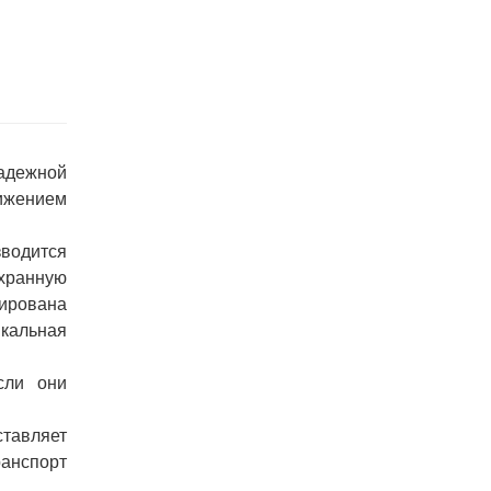
адежной
ижением
зводится
хранную
рирована
икальная
сли
они
ставляет
ранспорт