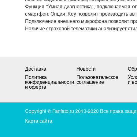
Функция
"
Умная
диагностика
",
подключаемая
о
смартфон
.
Опция
iKey
позволит
производить
авт
Подключение
внешнего
микрофона
позволит
пр
Наличие
страховой
телематики
анализирует
сти
Доставка
Новости
Обр
Политика
Пользовательское
Усл
конфиденциальности
соглашение
и в
и оферта
Copyright © Fanfato.ru 2013-2020 Все права за
Карта сайта