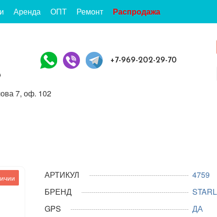
и
Аренда
ОПТ
Ремонт
Распродажа
+7-969-202-29-70
ова 7, оф. 102
АРТИКУЛ
4759
личии
БРЕНД
STARL
GPS
ДА