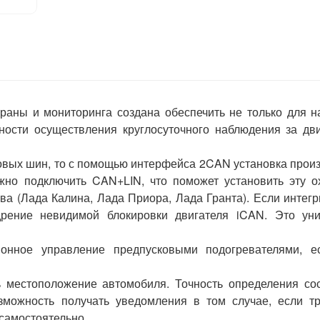
храны
и
мониторинга
создана
обеспечить
не
только
для
н
ности
осуществления
круглосуточного
наблюдения
за
дв
овых
шин
,
то
с
помощью
интерфейса
2CAN
установка
прои
жно
подключить
CAN
+
LIN
,
что
поможет
установить
эту
о
тва
(
Лада
Калина
,
Лада
Приора
,
Лада
Гранта
).
Если
интег
дрение
невидимой
блокировки
двигателя
iCAN
.
Это
ун
ионное
управление
предпусковыми
подогревателями
,
е
ь
местоположение
автомобиля
.
Точность
определения
со
зможность
получать
уведомления
в
том
случае
,
если
т
самостоятельно
.