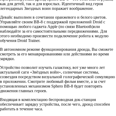
как для детей, так и для взрослых. Идентичный вид героя
легендарных Звездных воин поражает воображение.
Девайс выполнен в сочетании оранжевого и белого цветов.
Управляйте своим BB-8 с поддержкой приложений Droid с
помощью любого гаджета Apple (по связи Bluetooth)или
наблюдайте за его самостоятельными передвижениями. Для
этого необходимо произвести подключение робота к модулю
обучения Droid Trainer.
В автономном режиме функционирования дроида, Вы сможете
смотреть за его менаврированиями или действиями во время
зарядки.
Устройство позволит изучать галактику, вот уже много лет
актуальной саги «Звёздных войн», солнечные системы,
созвездия посредством визуальной голографической симуляцию
в приложении. Смотрите любимый фильм вместе, а за счет
установленных механизмом Sphero BB-8 будет повторять
движения главных героев.
Входящая в комплектацию беспроводная док-станция
обеспечивает зарядку устройства, после чего, дроид способен
работать в течение часа.