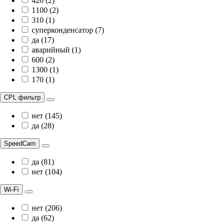
420 (2)
1100 (2)
310 (1)
суперконденсатор (7)
да (17)
аварийный (1)
600 (2)
1300 (1)
170 (1)
CPL фильтр
нет (145)
да (28)
SpeedCam
да (81)
нет (104)
Wi-Fi
нет (206)
да (62)