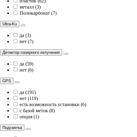
пластик (62)
металл (3)
Поликарбонат (7)
Ultra-Ku
да (3)
нет (7)
Детектор лазерного излучения
да (59)
нет (6)
GPS
да (191)
нет (119)
есть возможность установки (6)
с базой меток (8)
опция (1)
Подсветка