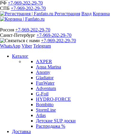
РФ
+7-969-202-29-70
СПБ
+7-969-202-29-70
Регистрация
Вход
Корзина
Россия
+7-969-202-29-70
Санкт-Петербург
+7-969-202-29-70
+7-969-202-29-70
WhatsApp
Viber
Telegram
Каталог
AXPER
Aqua Marina
Anomy
Gladiator
FunWater
Adventum
G-Foil
HYDRO-FORCE
Bombitto
StormLine
Atlas
Детские SUP доски
Распродажа %
Доставка