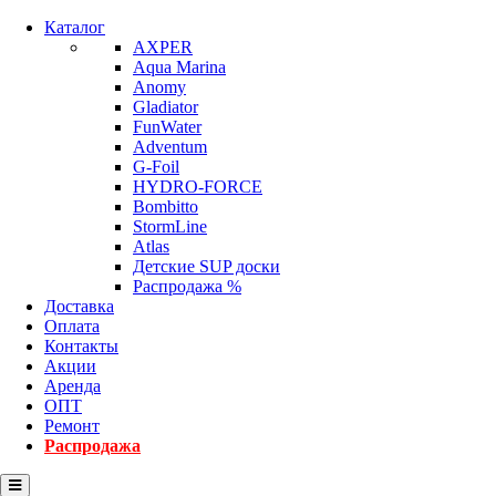
Каталог
AXPER
Aqua Marina
Anomy
Gladiator
FunWater
Adventum
G-Foil
HYDRO-FORCE
Bombitto
StormLine
Atlas
Детские SUP доски
Распродажа %
Доставка
Оплата
Контакты
Акции
Аренда
ОПТ
Ремонт
Распродажа