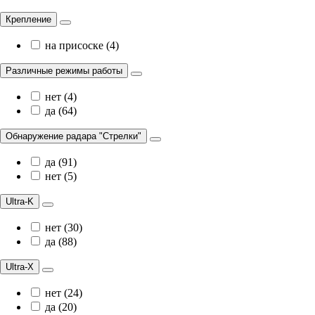
Крепление
на присоске (4)
Различные режимы работы
нет (4)
да (64)
Обнаружение радара "Стрелки"
да (91)
нет (5)
Ultra-K
нет (30)
да (88)
Ultra-X
нет (24)
да (20)