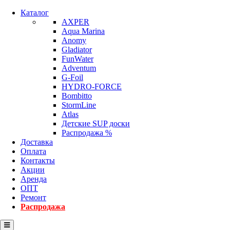
Каталог
AXPER
Aqua Marina
Anomy
Gladiator
FunWater
Adventum
G-Foil
HYDRO-FORCE
Bombitto
StormLine
Atlas
Детские SUP доски
Распродажа %
Доставка
Оплата
Контакты
Акции
Аренда
ОПТ
Ремонт
Распродажа