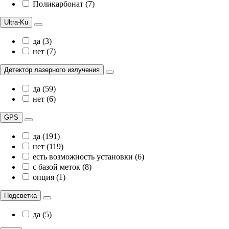
Поликарбонат (7)
Ultra-Ku
да (3)
нет (7)
Детектор лазерного излучения
да (59)
нет (6)
GPS
да (191)
нет (119)
есть возможность установки (6)
с базой меток (8)
опция (1)
Подсветка
да (5)