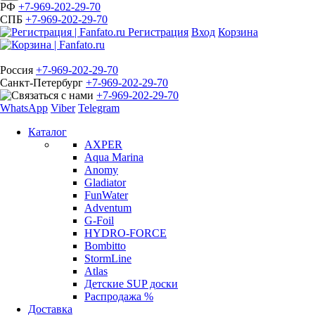
РФ
+7-969-202-29-70
СПБ
+7-969-202-29-70
Регистрация
Вход
Корзина
Россия
+7-969-202-29-70
Санкт-Петербург
+7-969-202-29-70
+7-969-202-29-70
WhatsApp
Viber
Telegram
Каталог
AXPER
Aqua Marina
Anomy
Gladiator
FunWater
Adventum
G-Foil
HYDRO-FORCE
Bombitto
StormLine
Atlas
Детские SUP доски
Распродажа %
Доставка