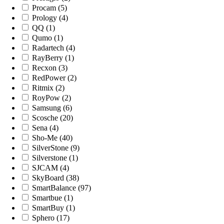
Procam (5)
Prology (4)
QQ (1)
Qumo (1)
Radartech (4)
RayBerry (1)
Recxon (3)
RedPower (2)
Ritmix (2)
RoyPow (2)
Samsung (6)
Scosche (20)
Sena (4)
Sho-Me (40)
SilverStone (9)
Silverstone (1)
SJCAM (4)
SkyBoard (38)
SmartBalance (97)
Smartbue (1)
SmartBuy (1)
Sphero (17)