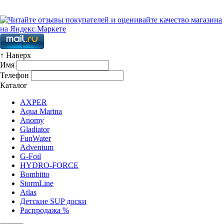
Карта сайта
↑ Наверх
Имя
Телефон
Каталог
AXPER
Aqua Marina
Anomy
Gladiator
FunWater
Adventum
G-Foil
HYDRO-FORCE
Bombitto
StormLine
Atlas
Детские SUP доски
Распродажа %