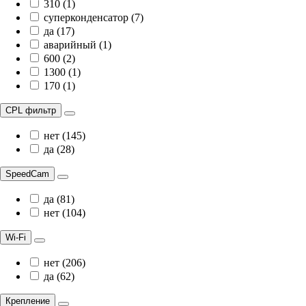
310 (1)
суперконденсатор (7)
да (17)
аварийный (1)
600 (2)
1300 (1)
170 (1)
CPL фильтр
нет (145)
да (28)
SpeedCam
да (81)
нет (104)
Wi-Fi
нет (206)
да (62)
Крепление