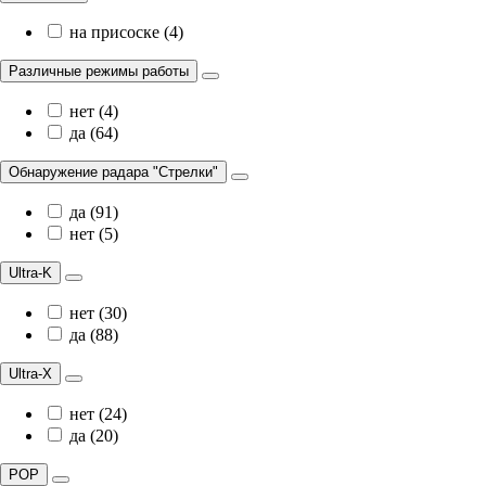
на присоске (4)
Различные режимы работы
нет (4)
да (64)
Обнаружение радара "Стрелки"
да (91)
нет (5)
Ultra-K
нет (30)
да (88)
Ultra-X
нет (24)
да (20)
POP