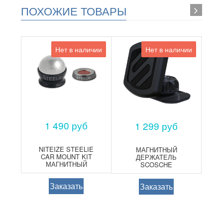
ПОХОЖИЕ ТОВАРЫ
Нет в наличии
Нет в наличии
1 490 руб
1 299 руб
NITEIZE STEELIE
МАГНИТНЫЙ
CAR MOUNT KIT
ДЕРЖАТЕЛЬ
MA
МАГНИТНЫЙ
SCOSCHE
У
ДЕРЖАТЕЛЬ ДЛЯ
MAGICMOUNT
Д
APPLE
ORIGINAL ДЛЯ
Заказать
Заказать
СМАРТФОНОВ И
ПЛАНШЕТОВ