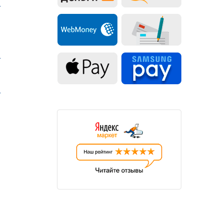
Т
Т
Т