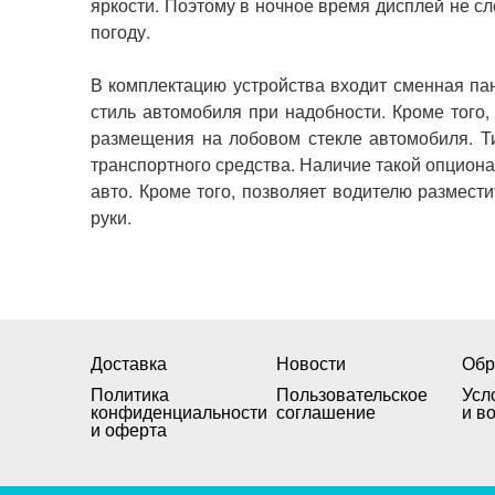
яркости
.
Поэтому
в
ночное
время
дисплей
не
сл
погоду
.
В
комплектацию
устройства
входит
сменная
па
стиль
автомобиля
при
надобности
.
Кроме
того
размещения
на
лобовом
стекле
автомобиля
.
Т
транспортного
средства
.
Наличие
такой
опциона
авто
.
Кроме
того
,
позволяет
водителю
размести
руки
.
Доставка
Новости
Обр
Политика
Пользовательское
Усл
конфиденциальности
соглашение
и в
и оферта