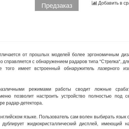
Добавить в с
Предзаказ
тличается
от
прошлых
моделей
более
эргономичным
диз
но
справляется
с
обнаружением
радаров
типа
"
Стрелка
",
дл
е
того
имеет
встроенный
обнаружитель
лазерного
из
различными
режимами
работы
сводит
ложные
сраба
меню
позволит
настроить
устройство
полностью
под
с
ре
радар
-
детектора
.
английском
языке
.
Пользователь
сам
волен
выбирать
язык
дублирует
жидкокристаллический
дисплей
,
имеющий
н