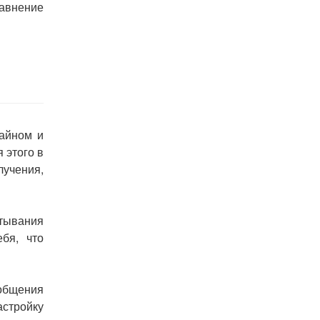
равнение
айном
и
я
этого
в
лучения
,
тывания
ебя
,
что
общения
астройку