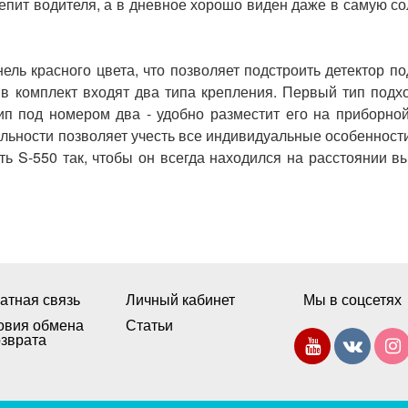
епит
водителя
,
а
в
дневное
хорошо
виден
даже
в
самую
со
нель
красного
цвета
,
что
позволяет
подстроить
детектор
по
,
в
комплект
входят
два
типа
крепления
.
Первый
тип
подх
ип
под
номером
два
-
удобно
разместит
его
на
приборно
льности
позволяет
учесть
все
индивидуальные
особенност
ть
S
-
550
так
,
чтобы
он
всегда
находился
на
расстоянии
вы
атная связь
Личный кабинет
Мы в соцсетях
овия обмена
Статьи
озврата