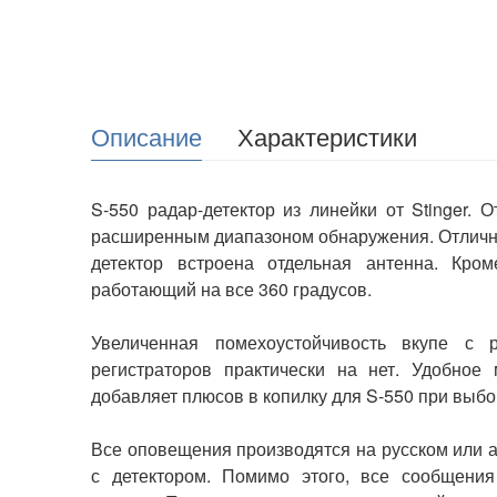
Описание
Характеристики
S
-
550
радар
-
детектор
из
линейки
от
Stinger
.
О
расширенным
диапазоном
обнаружения
.
Отлич
детектор
встроена
отдельная
антенна
.
Кром
работающий
на
все
360
градусов
.
Увеличенная
помехоустойчивость
вкупе
с
регистраторов
практически
на
нет
.
Удобное
добавляет
плюсов
в
копилку
для
S
-
550
при
выбо
Все
оповещения
производятся
на
русском
или
с
детектором
.
Помимо
этого
,
все
сообщения