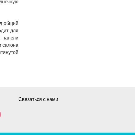
лнечную
д
общий
одит
для
й
панели
и
салона
тянутой
Связаться с нами