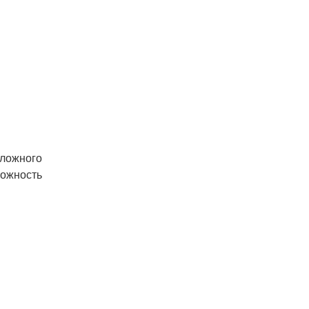
 ложного
можность