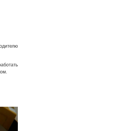
водителю
работать
ом.