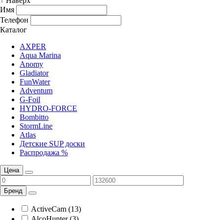
↑ Наверх
Имя
Телефон
Каталог
AXPER
Aqua Marina
Anomy
Gladiator
FunWater
Adventum
G-Foil
HYDRO-FORCE
Bombitto
StormLine
Atlas
Детские SUP доски
Распродажа %
Цена
Бренд
ActiveCam (13)
AlcoHunter (3)