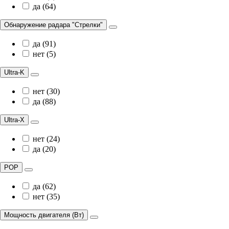
да (64)
Обнаружение радара "Стрелки"
да (91)
нет (5)
Ultra-K
нет (30)
да (88)
Ultra-X
нет (24)
да (20)
POP
да (62)
нет (35)
Мощность двигателя (Вт)