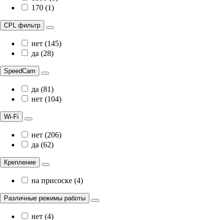
170 (1)
CPL фильтр
нет (145)
да (28)
SpeedCam
да (81)
нет (104)
Wi-Fi
нет (206)
да (62)
Крепление
на присоске (4)
Различные режимы работы
нет (4)