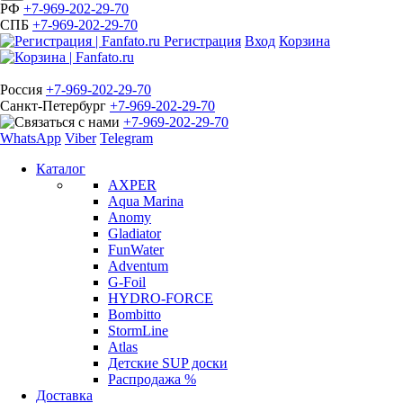
РФ
+7-969-202-29-70
СПБ
+7-969-202-29-70
Регистрация
Вход
Корзина
Россия
+7-969-202-29-70
Санкт-Петербург
+7-969-202-29-70
+7-969-202-29-70
WhatsApp
Viber
Telegram
Каталог
AXPER
Aqua Marina
Anomy
Gladiator
FunWater
Adventum
G-Foil
HYDRO-FORCE
Bombitto
StormLine
Atlas
Детские SUP доски
Распродажа %
Доставка