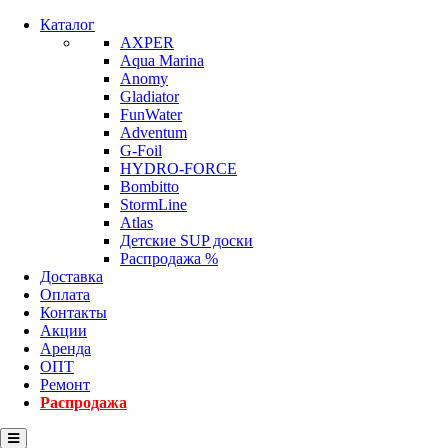
Каталог
AXPER
Aqua Marina
Anomy
Gladiator
FunWater
Adventum
G-Foil
HYDRO-FORCE
Bombitto
StormLine
Atlas
Детские SUP доски
Распродажа %
Доставка
Оплата
Контакты
Акции
Аренда
ОПТ
Ремонт
Распродажа