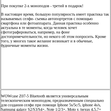
При покупке 2-х моноподов - третий в подарок!
В настоящее время, большую популярность имеет практика так
называемых селфи- съемка автопортретов с помощью
смартфона или фотоаппарата. Данная практика особенно
актуальна в те моменты, когда человек хочет
сфотографироваться, например, на фоне
достопримечательности, но некого об этом попросить. Кроме
того, у многих такое желание возникает и в обычные,
будничные моменты жизни.
WOWcase Z07-5 Bluetooth является универсальным
телескопическим моноподом, предназначенным специально
для создания селфи при помощи Iphone 5s/5c/5, iphone 4s/s,
Samsung galaxy S2/S3/S4+, Note 1/2/3+, Moto x /nexus 4,5,7+