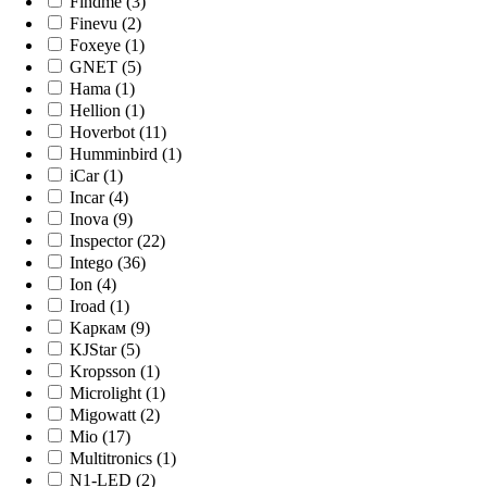
Findme (3)
Finevu (2)
Foxeye (1)
GNET (5)
Hama (1)
Hellion (1)
Hoverbot (11)
Humminbird (1)
iCar (1)
Incar (4)
Inova (9)
Inspector (22)
Intego (36)
Ion (4)
Iroad (1)
Kaркам (9)
KJStar (5)
Kropsson (1)
Microlight (1)
Migowatt (2)
Mio (17)
Multitronics (1)
N1-LED (2)