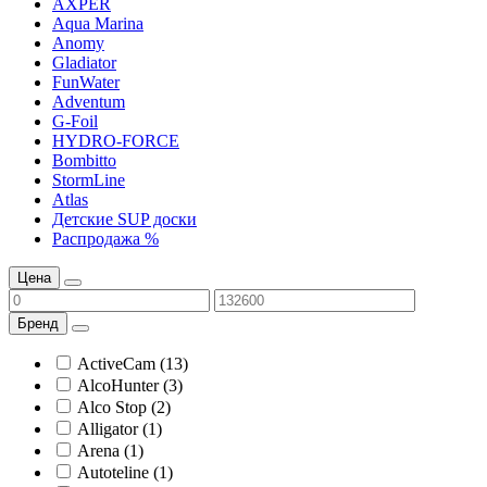
AXPER
Aqua Marina
Anomy
Gladiator
FunWater
Adventum
G-Foil
HYDRO-FORCE
Bombitto
StormLine
Atlas
Детские SUP доски
Распродажа %
Цена
Бренд
ActiveCam (13)
AlcoHunter (3)
Alco Stop (2)
Alligator (1)
Arena (1)
Autoteline (1)