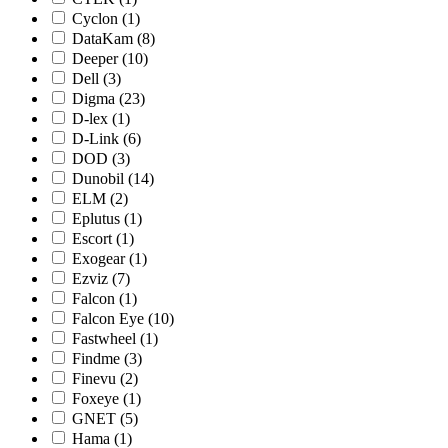
Cyclon (1)
DataKam (8)
Deeper (10)
Dell (3)
Digma (23)
D-lex (1)
D-Link (6)
DOD (3)
Dunobil (14)
ELM (2)
Eplutus (1)
Escort (1)
Exogear (1)
Ezviz (7)
Falcon (1)
Falcon Eye (10)
Fastwheel (1)
Findme (3)
Finevu (2)
Foxeye (1)
GNET (5)
Hama (1)