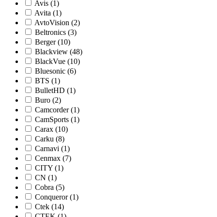
Avis (1)
Avita (1)
AvtoVision (2)
Beltronics (3)
Berger (10)
Blackview (48)
BlackVue (10)
Bluesonic (6)
BTS (1)
BulletHD (1)
Buro (2)
Camcorder (1)
CamSports (1)
Carax (10)
Carku (8)
Carnavi (1)
Cenmax (7)
CITY (1)
CN (1)
Cobra (5)
Conqueror (1)
Ctek (14)
CTEK (1)