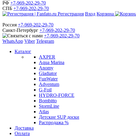
РФ
+7-969-202-29-70
СПБ
+7-969-202-29-70
Регистрация
Вход
Корзина
Россия
+7-969-202-29-70
Санкт-Петербург
+7-969-202-29-70
+7-969-202-29-70
WhatsApp
Viber
Telegram
Каталог
AXPER
Aqua Marina
Anomy
Gladiator
FunWater
Adventum
G-Foil
HYDRO-FORCE
Bombitto
StormLine
Atlas
Детские SUP доски
Распродажа %
Доставка
Оплата