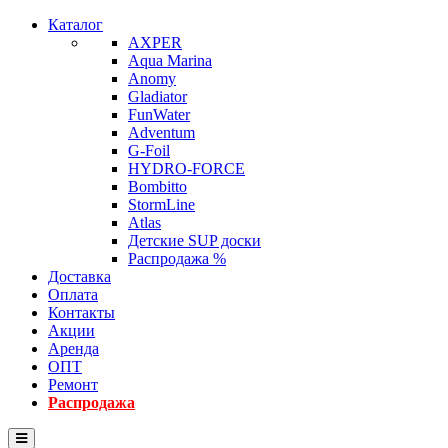
Каталог
AXPER
Aqua Marina
Anomy
Gladiator
FunWater
Adventum
G-Foil
HYDRO-FORCE
Bombitto
StormLine
Atlas
Детские SUP доски
Распродажа %
Доставка
Оплата
Контакты
Акции
Аренда
ОПТ
Ремонт
Распродажа