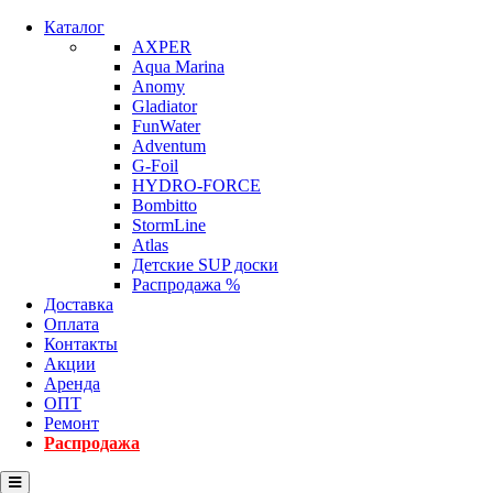
Каталог
AXPER
Aqua Marina
Anomy
Gladiator
FunWater
Adventum
G-Foil
HYDRO-FORCE
Bombitto
StormLine
Atlas
Детские SUP доски
Распродажа %
Доставка
Оплата
Контакты
Акции
Аренда
ОПТ
Ремонт
Распродажа