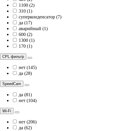
1100 (2)
310 (1)
суперконденсатор (7)
да (17)
аварийный (1)
600 (2)
1300 (1)
170 (1)
CPL фильтр
нет (145)
да (28)
SpeedCam
да (81)
нет (104)
Wi-Fi
нет (206)
да (62)