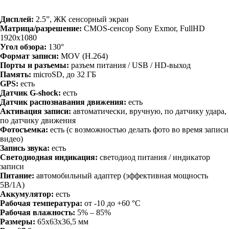
Дисплей:
2.5”, ЖК сенсорный экран
Матрица/разрешение:
CMOS-сенсор Sony Exmor, FullHD
1920x1080
Угол обзора:
130°
Формат записи:
MOV (H.264)
Порты и разъемы:
разъем питания / USB / HD-выход
Память:
microSD, до 32 ГБ
GPS:
есть
Датчик G-shock:
есть
Датчик распознавания движения:
есть
Активация записи:
автоматически, вручную, по датчику удара,
по датчику движения
Фотосъемка:
есть (с возможностью делать фото во время записи
видео)
Запись звука:
есть
Светодиодная индикация:
светодиод питания / индикатор
записи
Питание:
автомобильный адаптер (эффективная мощность
5В/1А)
Аккумулятор:
есть
Рабочая температура:
от -10 до +60 °C
Рабочая влажность:
5% – 85%
Размеры:
65x63x36,5 мм