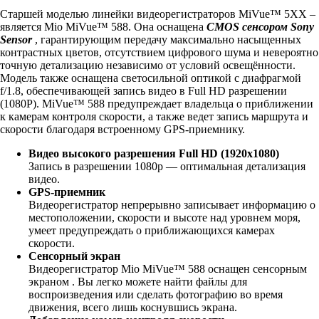
Старшей моделью линейки видеорегистраторов MiVue™ 5XX –
является Mio MiVue™ 588. Она оснащена
CMOS сенсором Sony
Sensor
, гарантирующим передачу максимально насыщенных
контрастных цветов, отсутствием цифрового шума и невероятно
точную детализацию независимо от условий освещённости.
Модель также оснащена светосильной оптикой с диафрагмой
f/1.8, обеспечивающей запись видео в Full HD разрешении
(1080P). MiVue™ 588 предупреждает владельца о приближении
к камерам контроля скорости, а также ведет запись маршрута и
скорости благодаря встроенному GPS-приемнику.
Видео высокого разрешения Full HD (1920х1080)
Запись в разрешении 1080p — оптимальная детализация
видео.
GPS-приемник
Видеорегистратор непрерывно записывает информацию о
местоположении, скорости и высоте над уровнем моря,
умеет предупреждать о приближающихся камерах
скорости.
Сенсорный экран
Видеорегистратор Mio MiVue™ 588 оснащен сенсорным
экраном . Вы легко можете найти файлы для
воспроизведения или сделать фотографию во время
движения, всего лишь коснувшись экрана.