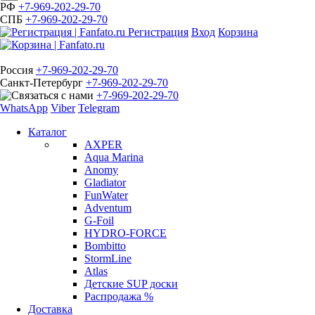
РФ
+7-969-202-29-70
СПБ
+7-969-202-29-70
Регистрация
Вход
Корзина
Россия
+7-969-202-29-70
Санкт-Петербург
+7-969-202-29-70
+7-969-202-29-70
WhatsApp
Viber
Telegram
Каталог
AXPER
Aqua Marina
Anomy
Gladiator
FunWater
Adventum
G-Foil
HYDRO-FORCE
Bombitto
StormLine
Atlas
Детские SUP доски
Распродажа %
Доставка