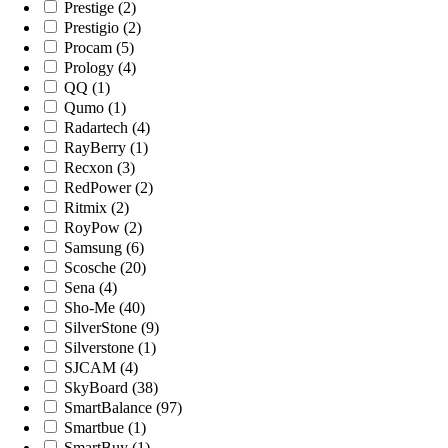
Prestige (2)
Prestigio (2)
Procam (5)
Prology (4)
QQ (1)
Qumo (1)
Radartech (4)
RayBerry (1)
Recxon (3)
RedPower (2)
Ritmix (2)
RoyPow (2)
Samsung (6)
Scosche (20)
Sena (4)
Sho-Me (40)
SilverStone (9)
Silverstone (1)
SJCAM (4)
SkyBoard (38)
SmartBalance (97)
Smartbue (1)
SmartBuy (1)