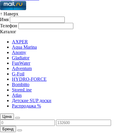
↑ Наверх
Имя
Телефон
Каталог
AXPER
Aqua Marina
Anomy
Gladiator
FunWater
Adventum
G-Foil
HYDRO-FORCE
Bombitto
StormLine
Atlas
Детские SUP доски
Распродажа %
Цена
Бренд