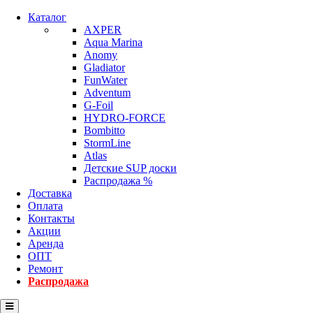
Каталог
AXPER
Aqua Marina
Anomy
Gladiator
FunWater
Adventum
G-Foil
HYDRO-FORCE
Bombitto
StormLine
Atlas
Детские SUP доски
Распродажа %
Доставка
Оплата
Контакты
Акции
Аренда
ОПТ
Ремонт
Распродажа