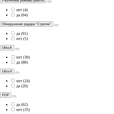
Различные режимы работы
нет (4)
да (64)
Обнаружение радара "Стрелки"
да (91)
нет (5)
Ultra-K
нет (30)
да (88)
Ultra-X
нет (24)
да (20)
POP
да (62)
нет (35)