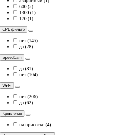
аварийный (1)
600 (2)
1300 (1)
170 (1)
CPL фильтр
нет (145)
да (28)
SpeedCam
да (81)
нет (104)
Wi-Fi
нет (206)
да (62)
Крепление
на присоске (4)