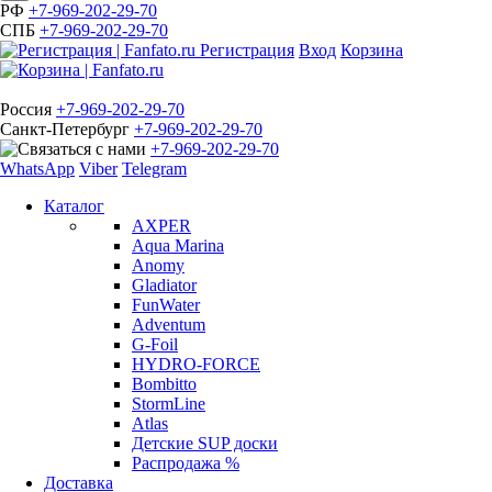
РФ
+7-969-202-29-70
СПБ
+7-969-202-29-70
Регистрация
Вход
Корзина
Россия
+7-969-202-29-70
Санкт-Петербург
+7-969-202-29-70
+7-969-202-29-70
WhatsApp
Viber
Telegram
Каталог
AXPER
Aqua Marina
Anomy
Gladiator
FunWater
Adventum
G-Foil
HYDRO-FORCE
Bombitto
StormLine
Atlas
Детские SUP доски
Распродажа %
Доставка