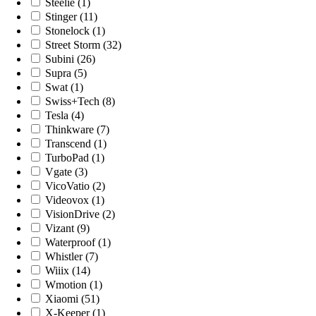
Steelie (1)
Stinger (11)
Stonelock (1)
Street Storm (32)
Subini (26)
Supra (5)
Swat (1)
Swiss+Tech (8)
Tesla (4)
Thinkware (7)
Transcend (1)
TurboPad (1)
Vgate (3)
VicoVatio (2)
Videovox (1)
VisionDrive (2)
Vizant (9)
Waterproof (1)
Whistler (7)
Wiiix (14)
Wmotion (1)
Xiaomi (51)
X-Keeper (1)