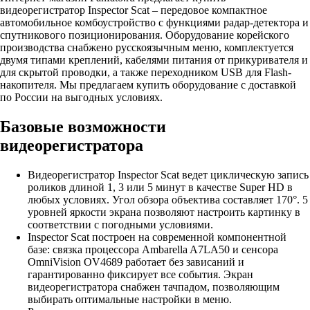
видеорегистратор Inspector Scat – передовое компактное
автомобильное комбоустройство с функциями радар-детектора и
спутникового позиционирования. Оборудование корейского
производства снабжено русскоязычным меню, комплектуется
двумя типами креплений, кабелями питания от прикуривателя и
для скрытой проводки, а также переходником USB для Flash-
накопителя. Мы предлагаем купить оборудование с доставкой
по России на выгодных условиях.
Базовые возможности
видеорегистратора
Видеорегистратор Inspector Scat ведет циклическую запись
роликов длиной 1, 3 или 5 минут в качестве Super HD в
любых условиях. Угол обзора объектива составляет 170°. 5
уровней яркости экрана позволяют настроить картинку в
соответствии с погодными условиями.
Inspector Scat построен на современной компонентной
базе: связка процессора Ambarella A7LA50 и сенсора
OmniVision OV4689 работает без зависаний и
гарантированно фиксирует все события. Экран
видеорегистратора снабжен тачпадом, позволяющим
выбирать оптимальные настройки в меню.