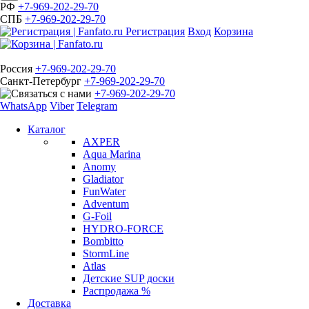
РФ
+7-969-202-29-70
СПБ
+7-969-202-29-70
Регистрация
Вход
Корзина
Россия
+7-969-202-29-70
Санкт-Петербург
+7-969-202-29-70
+7-969-202-29-70
WhatsApp
Viber
Telegram
Каталог
AXPER
Aqua Marina
Anomy
Gladiator
FunWater
Adventum
G-Foil
HYDRO-FORCE
Bombitto
StormLine
Atlas
Детские SUP доски
Распродажа %
Доставка