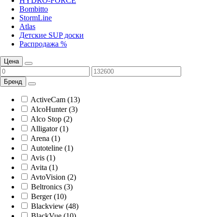
HYDRO-FORCE
Bombitto
StormLine
Atlas
Детские SUP доски
Распродажа %
Цена
Бренд
ActiveCam (13)
AlcoHunter (3)
Alco Stop (2)
Alligator (1)
Arena (1)
Autoteline (1)
Avis (1)
Avita (1)
AvtoVision (2)
Beltronics (3)
Berger (10)
Blackview (48)
BlackVue (10)