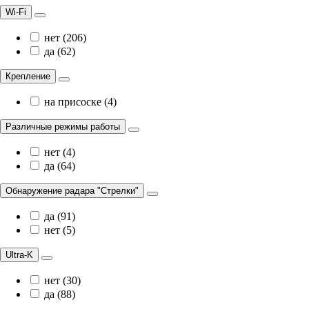
Wi-Fi
нет (206)
да (62)
Крепление
на присоске (4)
Различные режимы работы
нет (4)
да (64)
Обнаружение радара "Стрелки"
да (91)
нет (5)
Ultra-K
нет (30)
да (88)