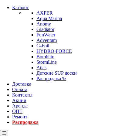
Каталог
AXPER
Aqua Marina
Anomy
Gladiator
FunWater
Adventum
G-Foil
HYDRO-FORCE
Bombitto
StormLine
Atlas
Детские SUP доски
Распродажа %
Доставка
Оплата
Контакты
Акции
Аренда
ОПТ
Ремонт
Распродажа