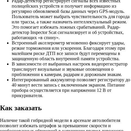
Радар-детектор регистрирует сигналы всех известных
полицейских устройств и получает информацию из
регулярно обновляемой базы данных через GPS-модуль.
Пользователь может выбрать чувствительность для города
или трассы, а также назначить интеллектуальный режим.
Это помогает избежать ложных срабатываний. Радар-
детектор Inspector Scat сигнализирует и об устройствах,
работающих «в спину».
Встроенный акселерометр мгновенно фиксирует удары,
резкие торможения или ускорения. Благодаря этому при
малейшем риске ДТП все записи будут перемещены в
защищенную область внутренней памяти устройства.
В зависимости от выбранных настроек видеорегистратор
транслирует визуальные и звуковые оповещения о
приближении к камерам, радарам и дорожным знакам.
Интегрированный аккумулятор позволяет регистратору до
40 минут вести запись с включенным экраном. Питание
прибора осуществляется при напряжении 12 В от
прикуривателя.
Как заказать
Наличие такой гибридной модели в арсенале автолюбителя
позволит избежать штрафов за превышение скорости и
необоснованных обвинений в нарушении правил дорожного