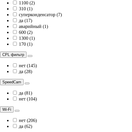
1100 (2)
310 (1)
суперконденсатор (7)
да (17)
аварийный (1)
600 (2)
1300 (1)
170 (1)
CPL фильтр
нет (145)
да (28)
SpeedCam
да (81)
нет (104)
Wi-Fi
нет (206)
да (62)