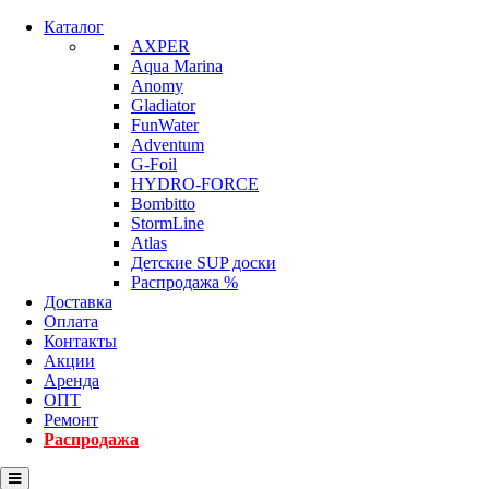
Каталог
AXPER
Aqua Marina
Anomy
Gladiator
FunWater
Adventum
G-Foil
HYDRO-FORCE
Bombitto
StormLine
Atlas
Детские SUP доски
Распродажа %
Доставка
Оплата
Контакты
Акции
Аренда
ОПТ
Ремонт
Распродажа