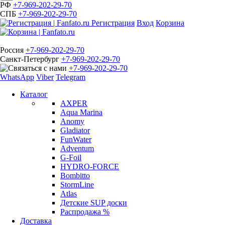
РФ
+7-969-202-29-70
СПБ
+7-969-202-29-70
Регистрация
Вход
Корзина
Россия
+7-969-202-29-70
Санкт-Петербург
+7-969-202-29-70
+7-969-202-29-70
WhatsApp
Viber
Telegram
Каталог
AXPER
Aqua Marina
Anomy
Gladiator
FunWater
Adventum
G-Foil
HYDRO-FORCE
Bombitto
StormLine
Atlas
Детские SUP доски
Распродажа %
Доставка