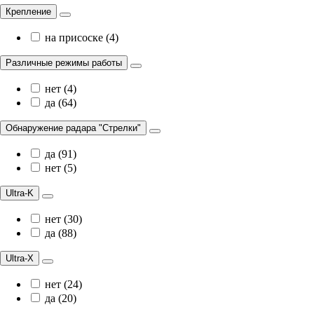
Крепление
на присоске (4)
Различные режимы работы
нет (4)
да (64)
Обнаружение радара "Стрелки"
да (91)
нет (5)
Ultra-K
нет (30)
да (88)
Ultra-X
нет (24)
да (20)