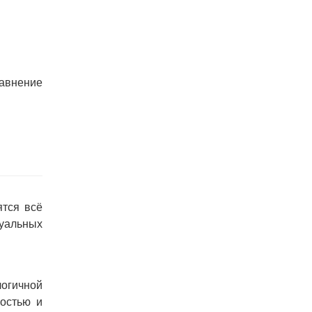
равнение
ятся всё
уальных
огичной
ростью и