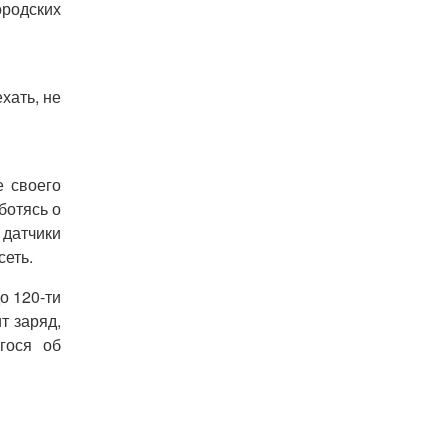
ородских
хать, не
е своего
ботясь о
 датчики
сеть.
о 120-ти
т заряд,
гося об