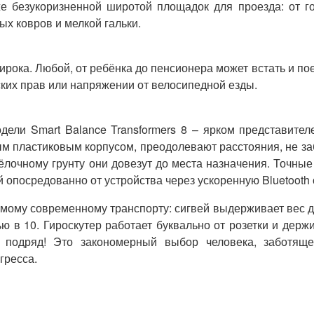
же безукоризненной широтой площадок для проезда: от г
ых ковров и мелкой гальки.
рока. Любой, от ребёнка до пенсионера может встать и пое
ких прав или напряжении от велосипедной езды.
дели Smart Balance Transformers 8 – ярком представител
ым пластиковым корпусом, преодолевают расстояния, не за
ёлочному грунту они довезут до места назначения. Точные
 опосредованно от устройства через ускоренную Bluetooth 
мому современному транспорту: сигвей выдерживает вес д
ю в 10. Гироскутер работает буквально от розетки и держи
 подряд! Это закономерный выбор человека, заботяще
гресса.