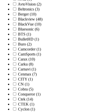
AvtoVision (2)
Beltronics (3)
Berger (10)
Blackview (48)
BlackVue (10)
Bluesonic (6)
BTS (1)
BulletHD (1)
Buro (2)
Camcorder (1)
CamSports (1)
Carax (10)
Carku (8)
Carnavi (1)
Cenmax (7)
CITY (1)
CN (1)
Cobra (5)
Conqueror (1)
Ctek (14)
CTEK (1)
Cyclon (1)