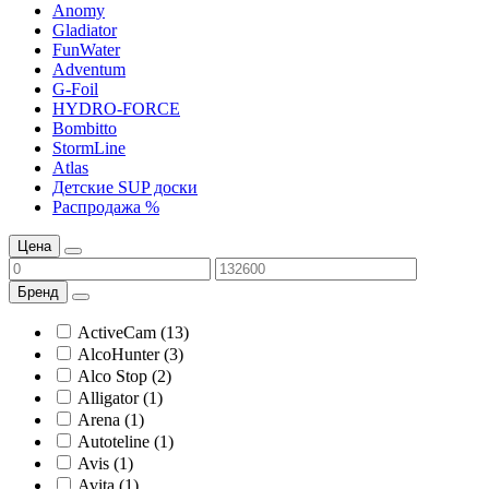
Anomy
Gladiator
FunWater
Adventum
G-Foil
HYDRO-FORCE
Bombitto
StormLine
Atlas
Детские SUP доски
Распродажа %
Цена
Бренд
ActiveCam (13)
AlcoHunter (3)
Alco Stop (2)
Alligator (1)
Arena (1)
Autoteline (1)
Avis (1)
Avita (1)