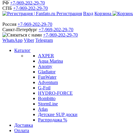
РФ
+7-969-202-29-70
СПБ
+7-969-202-29-70
Регистрация
Вход
Корзина
Россия
+7-969-202-29-70
Санкт-Петербург
+7-969-202-29-70
+7-969-202-29-70
WhatsApp
Viber
Telegram
Каталог
AXPER
Aqua Marina
Anomy
Gladiator
FunWater
Adventum
G-Foil
HYDRO-FORCE
Bombitto
StormLine
Atlas
Детские SUP доски
Распродажа %
Доставка
Оплата