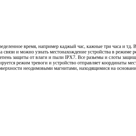
еделенное время, например каджый час, кажные три часа и тд. В
а связи и можно узнать местонахождение устройства в режиме р
тепень защиты от влаги и пыли IPX7. Все разьемы и слоты защ
вируется режим тревоги и устройство отправляет координаты ме
оверхности неодимовыми магнитами, находящимися на основани