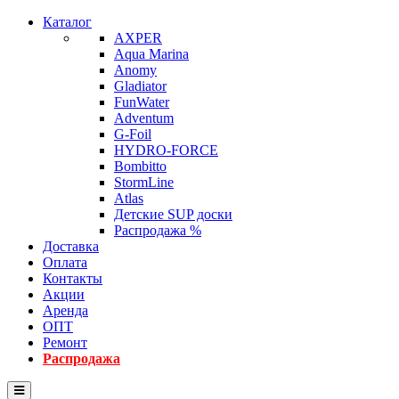
Каталог
AXPER
Aqua Marina
Anomy
Gladiator
FunWater
Adventum
G-Foil
HYDRO-FORCE
Bombitto
StormLine
Atlas
Детские SUP доски
Распродажа %
Доставка
Оплата
Контакты
Акции
Аренда
ОПТ
Ремонт
Распродажа