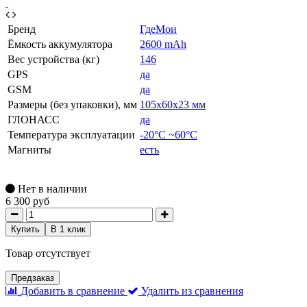
Бренд
ГдеМои
Ёмкость аккумулятора
2600 mAh
Вес устройства (кг)
146
GPS
да
GSM
да
Размеры (без упаковки), мм
105х60х23 мм
ГЛОНАСС
да
Температура эксплуатации
-20°C ~60°C
Магниты
есть
Нет в наличии
6 300 руб
Купить
В 1 клик
Товар отсутствует
Предзаказ
Добавить в сравнение
Удалить из сравнения