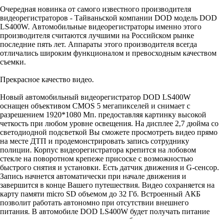
Очередная новинка от самого известного производителя
видеорегистраторов - Тайваньской компании DOD модель DOD
LS400W. Автомобильные видеорегистраторы именно этого
производителя считаются лучшими на Российском рынке
последние пять лет. Аппараты этого производителя всегда
отличались широким функционалом и превосходным качеством
съемки.
Прекрасное качество видео
.
Новый автомобильный видеорегистратор DOD LS400W
оснащен объективом CMOS 5 мегапикселей и снимает с
разрешением 1920*1080 Мп. предоставляя картинку высокой
четкость при любом уровне освещения. На дисплее 2,7 дюйма со
светодиодной подсветкой Вы сможете просмотреть видео прямо
на месте ДТП и продемонстрировать запись сотруднику
полиции. Корпус видеорегистратора крепится на лобовом
стекле на поворотном крепеже присоске с возможностью
быстрого снятия и установки. Есть датчик движения и G-сенсор.
Запись начнется автоматически при начале движения и
завершится в конце Вашего путешествия. Видео сохраняется на
карту памяти micro SD объемом до 32 Гб. Встроенный АКБ
позволит работать автономно при отсутствии внешнего
питания. В автомобиле DOD LS400W будет получать питание