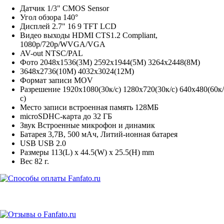
Датчик
1/3" CMOS Sensor
Угол обзора
140°
Дисплей
2.7" 16
9 TFT LCD
Видео выходы
HDMI CTS1.2 Compliant,
1080p/720p/WVGA/VGA
AV-out NTSC/PAL
Фото
2048x1536(3M) 2592x1944(5M) 3264x2448(8M)
3648x2736(10M) 4032x3024(12M)
Формат записи
MOV
Разрешение
1920x1080(30к/с) 1280x720(30к/с) 640x480(60к/
с)
Место записи
встроенная память 128МБ
microSDHC-карта до 32 ГБ
Звук
Встроенные микрофон и динамик
Батарея
3,7В, 500 мАч, Литий-ионная батарея
USB
USB 2.0
Размеры
113(L) x 44.5(W) x 25.5(H) mm
Вес
82 г.