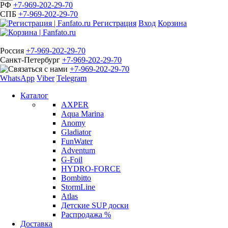
РФ
+7-969-202-29-70
СПБ
+7-969-202-29-70
Регистрация
Вход
Корзина
Россия
+7-969-202-29-70
Санкт-Петербург
+7-969-202-29-70
+7-969-202-29-70
WhatsApp
Viber
Telegram
Каталог
AXPER
Aqua Marina
Anomy
Gladiator
FunWater
Adventum
G-Foil
HYDRO-FORCE
Bombitto
StormLine
Atlas
Детские SUP доски
Распродажа %
Доставка