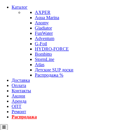
Каталог
AXPER
Aqua Marina
Anomy
Gladiator
FunWater
Adventum
G-Foil
HYDRO-FORCE
Bombitto
StormLine
Atlas
Детские SUP доски
Распродажа %
Доставка
Оплата
Контакты
Акции
Аренда
ОПТ
Ремонт
Распродажа