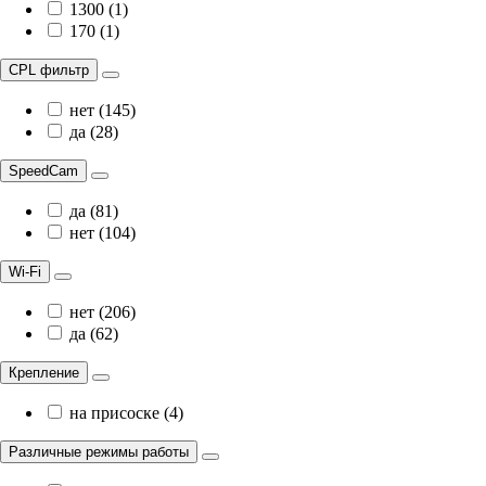
1300 (1)
170 (1)
CPL фильтр
нет (145)
да (28)
SpeedCam
да (81)
нет (104)
Wi-Fi
нет (206)
да (62)
Крепление
на присоске (4)
Различные режимы работы