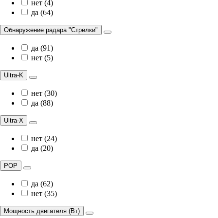
нет (4)
да (64)
Обнаружение радара "Стрелки"
да (91)
нет (5)
Ultra-K
нет (30)
да (88)
Ultra-X
нет (24)
да (20)
POP
да (62)
нет (35)
Мощность двигателя (Вт)