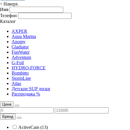
↑ Наверх
Имя
Телефон
Каталог
AXPER
Aqua Marina
Anomy
Gladiator
FunWater
Adventum
G-Foil
HYDRO-FORCE
Bombitto
StormLine
Atlas
Детские SUP доски
Распродажа %
Цена
Бренд
ActiveCam (13)