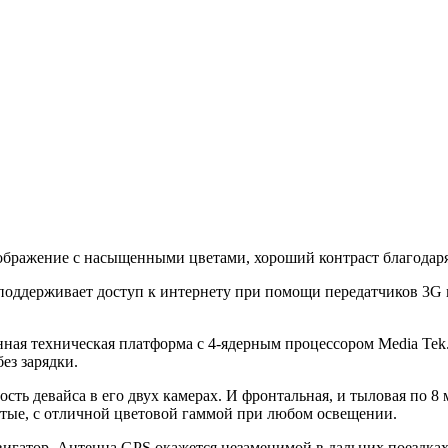
ображение с насыщенными цветами, хороший контраст благодаря
к поддерживает доступ к интернету при помощи передатчиков 3G 
ная техническая платформа с 4-ядерным процессором Media Tek.
ез зарядки.
сть девайса в его двух камерах. И фронтальная, и тыловая по
ытые, с отличной цветовой гаммой при любом освещении.
вигатор. Антенна GPS окажется незаменимой в дальних поездках