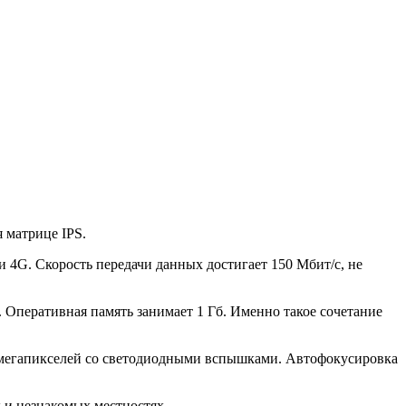
 матрице IPS.
и 4G. Скорость передачи данных достигает 150 Мбит/с, не
 Оперативная память занимает 1 Гб. Именно такое сочетание
 8 мегапикселей со светодиодными вспышками. Автофокусировка
 и незнакомых местностях.