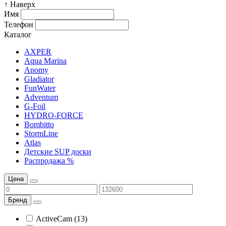
↑ Наверх
Имя
Телефон
Каталог
AXPER
Aqua Marina
Anomy
Gladiator
FunWater
Adventum
G-Foil
HYDRO-FORCE
Bombitto
StormLine
Atlas
Детские SUP доски
Распродажа %
Цена
Бренд
ActiveCam (13)