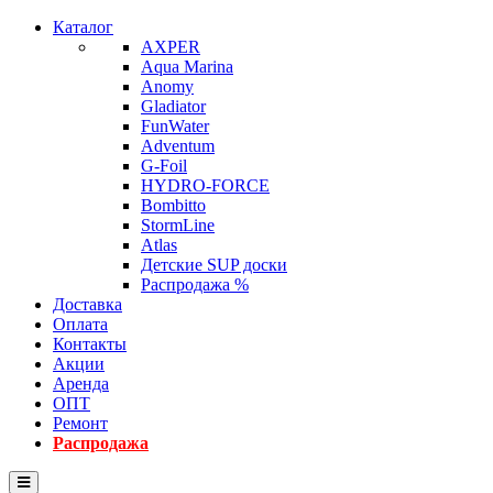
Каталог
AXPER
Aqua Marina
Anomy
Gladiator
FunWater
Adventum
G-Foil
HYDRO-FORCE
Bombitto
StormLine
Atlas
Детские SUP доски
Распродажа %
Доставка
Оплата
Контакты
Акции
Аренда
ОПТ
Ремонт
Распродажа