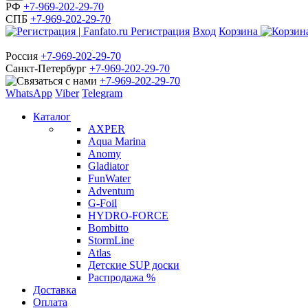
РФ
+7-969-202-29-70
СПБ
+7-969-202-29-70
Регистрация
Вход
Корзина
Россия
+7-969-202-29-70
Санкт-Петербург
+7-969-202-29-70
+7-969-202-29-70
WhatsApp
Viber
Telegram
Каталог
AXPER
Aqua Marina
Anomy
Gladiator
FunWater
Adventum
G-Foil
HYDRO-FORCE
Bombitto
StormLine
Atlas
Детские SUP доски
Распродажа %
Доставка
Оплата