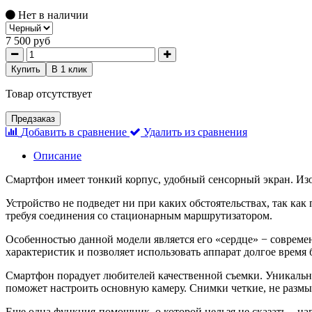
Нет в наличии
7 500 руб
Купить
В 1 клик
Товар отсутствует
Предзаказ
Добавить в сравнение
Удалить из сравнения
Описание
Смартфон имеет тонкий корпус, удобный сенсорный экран. Из
Устройство не подведет ни при каких обстоятельствах, так ка
требуя соединения со стационарным маршрутизатором.
Особенностью данной модели является его «сердце» − современ
характеристик и позволяет использовать аппарат долгое время б
Смартфон порадует любителей качественной съемки. Уникально
поможет настроить основную камеру. Снимки четкие, не разм
Еще одна функция-помощник, о которой нельзя не сказать – на