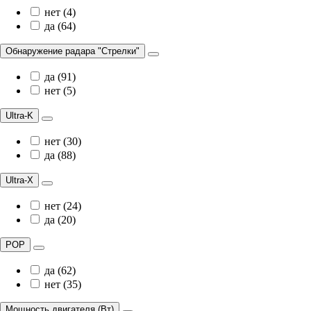
нет (4)
да (64)
Обнаружение радара "Стрелки"
да (91)
нет (5)
Ultra-K
нет (30)
да (88)
Ultra-X
нет (24)
да (20)
POP
да (62)
нет (35)
Мощность двигателя (Вт)