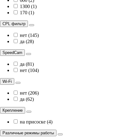
600 (2)
1300 (1)
170 (1)
CPL фильтр
нет (145)
да (28)
SpeedCam
да (81)
нет (104)
Wi-Fi
нет (206)
да (62)
Крепление
на присоске (4)
Различные режимы работы