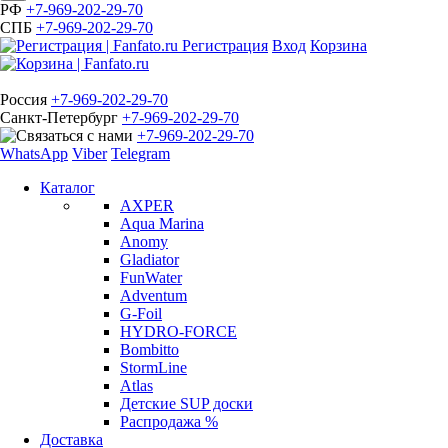
РФ
+7-969-202-29-70
СПБ
+7-969-202-29-70
Регистрация
Вход
Корзина
Россия
+7-969-202-29-70
Санкт-Петербург
+7-969-202-29-70
+7-969-202-29-70
WhatsApp
Viber
Telegram
Каталог
AXPER
Aqua Marina
Anomy
Gladiator
FunWater
Adventum
G-Foil
HYDRO-FORCE
Bombitto
StormLine
Atlas
Детские SUP доски
Распродажа %
Доставка