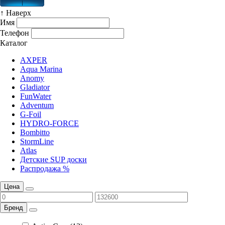
↑ Наверх
Имя
Телефон
Каталог
AXPER
Aqua Marina
Anomy
Gladiator
FunWater
Adventum
G-Foil
HYDRO-FORCE
Bombitto
StormLine
Atlas
Детские SUP доски
Распродажа %
Цена
Бренд