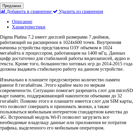
Предзаказ
Добавить в сравнение
Удалить из сравнения
Описание
Характеристики
Digma
Platina
7
.
2
имеет
дисплей
размерами
7
дюймов
,
работающий
на
расширении
в
1024х600
точек
.
Внутренняя
начинка
устройства
представлена
ОЗУ
объемом
в
1024
мегабайта
и
процессором
,
работающим
на
1400
мГц
.
Данных
цифр
достаточно
для
стабильной
работы
видеозаписей
,
аудио
и
текста
.
Кроме
того
,
большинство
хитовых
игр
до
2014
-
2015
года
должны
выдавать
стабильную
работу
на
данном
устройстве
.
Изначально
в
планшете
предусмотрено
количество
памяти
равное
8
гигабайтам
.
Этого
крайне
мало
по
меркам
современности
.
Ситуацию
помогает
разрешить
слот
для
microSD
карт
памяти
,
поддерживающий
накопители
объемами
до
32
гигабайт
.
Помимо
этого
в
планшете
имеется
слот
для
SIM
карты
,
что
позволит
совершать
и
принимать
звонки
,
а
также
пользоваться
мобильным
интернетом
стандартном
качества
до
4G
.
Встроенный
модуль
Wi
-
Fi
позволит
загрузить
все
необходимые
владельцу
данные
или
приложения
не
потратив
трафика
,
выделенного
его
мобильным
оператором
.