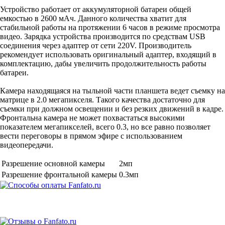
Устройство
работает
от
аккумуляторной
батареи
общей
емкостью
в
2600
мАч
.
Данного
количества
хватит
для
стабильной
работы
на
протяжении
6
часов
в
режиме
просмотра
видео
.
Зарядка
устройства
производится
по
средствам
USB
соединения
через
адаптер
от
сети
220V
.
Производитель
рекомендует
использовать
оригинальный
адаптер
,
входящий
в
комплектацию
,
дабы
увеличить
продолжительность
работы
батареи
.
Камера
находящаяся
на
тыльной
части
планшета
ведет
съемку
на
матрице
в
2
.
0
мегапикселя
.
Такого
качества
достаточно
для
съемки
при
должном
освещении
и
без
резких
движений
в
кадре
.
Фронтальна
камера
не
может
похвастаться
высокими
показателем
мегапикселей
,
всего
0
.
3
,
но
все
равно
позволяет
вести
переговоры
в
прямом
эфире
с
использованием
видеопередачи
.
Разрешение основной камеры
2мп
Разрешение фронтальной камеры
0.3мп