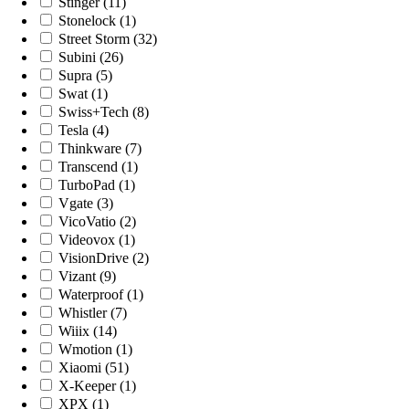
Stinger (11)
Stonelock (1)
Street Storm (32)
Subini (26)
Supra (5)
Swat (1)
Swiss+Tech (8)
Tesla (4)
Thinkware (7)
Transcend (1)
TurboPad (1)
Vgate (3)
VicoVatio (2)
Videovox (1)
VisionDrive (2)
Vizant (9)
Waterproof (1)
Whistler (7)
Wiiix (14)
Wmotion (1)
Xiaomi (51)
X-Keeper (1)
XPX (1)