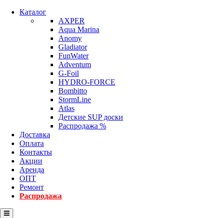
Каталог
AXPER
Aqua Marina
Anomy
Gladiator
FunWater
Adventum
G-Foil
HYDRO-FORCE
Bombitto
StormLine
Atlas
Детские SUP доски
Распродажа %
Доставка
Оплата
Контакты
Акции
Аренда
ОПТ
Ремонт
Распродажа