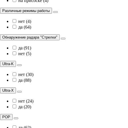
на присоске (4)
Различные режимы работы
нет (4)
да (64)
Обнаружение радара "Стрелки"
да (91)
нет (5)
Ultra-K
нет (30)
да (88)
Ultra-X
нет (24)
да (20)
POP
да (62)