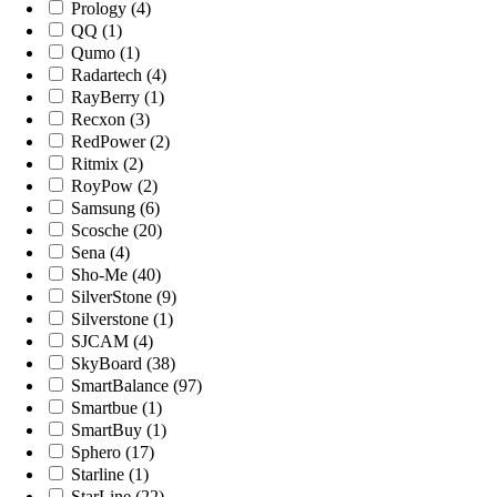
Prology (4)
QQ (1)
Qumo (1)
Radartech (4)
RayBerry (1)
Recxon (3)
RedPower (2)
Ritmix (2)
RoyPow (2)
Samsung (6)
Scosche (20)
Sena (4)
Sho-Me (40)
SilverStone (9)
Silverstone (1)
SJCAM (4)
SkyBoard (38)
SmartBalance (97)
Smartbue (1)
SmartBuy (1)
Sphero (17)
Starline (1)
StarLine (22)