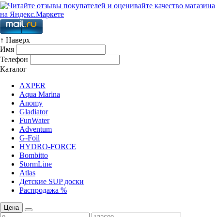
↑ Наверх
Имя
Телефон
Каталог
AXPER
Aqua Marina
Anomy
Gladiator
FunWater
Adventum
G-Foil
HYDRO-FORCE
Bombitto
StormLine
Atlas
Детские SUP доски
Распродажа %
Цена