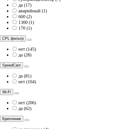
да (17)
аварийный (1)
600 (2)
1300 (1)
170 (1)
CPL фильтр
нет (145)
да (28)
SpeedCam
да (81)
нет (104)
Wi-Fi
нет (206)
да (62)
Крепление