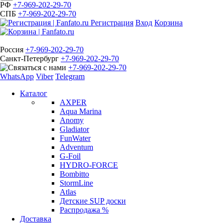
РФ
+7-969-202-29-70
СПБ
+7-969-202-29-70
Регистрация
Вход
Корзина
Россия
+7-969-202-29-70
Санкт-Петербург
+7-969-202-29-70
+7-969-202-29-70
WhatsApp
Viber
Telegram
Каталог
AXPER
Aqua Marina
Anomy
Gladiator
FunWater
Adventum
G-Foil
HYDRO-FORCE
Bombitto
StormLine
Atlas
Детские SUP доски
Распродажа %
Доставка