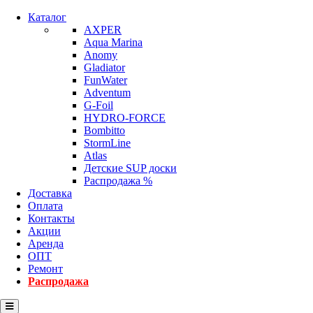
Каталог
AXPER
Aqua Marina
Anomy
Gladiator
FunWater
Adventum
G-Foil
HYDRO-FORCE
Bombitto
StormLine
Atlas
Детские SUP доски
Распродажа %
Доставка
Оплата
Контакты
Акции
Аренда
ОПТ
Ремонт
Распродажа