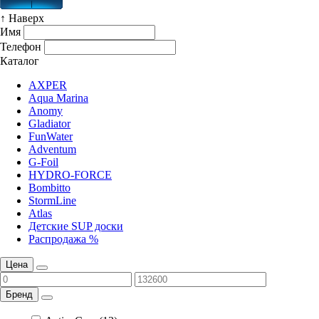
↑ Наверх
Имя
Телефон
Каталог
AXPER
Aqua Marina
Anomy
Gladiator
FunWater
Adventum
G-Foil
HYDRO-FORCE
Bombitto
StormLine
Atlas
Детские SUP доски
Распродажа %
Цена
Бренд