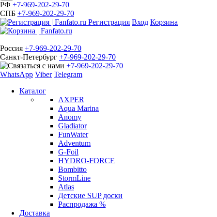
РФ
+7-969-202-29-70
СПБ
+7-969-202-29-70
Регистрация
Вход
Корзина
Россия
+7-969-202-29-70
Санкт-Петербург
+7-969-202-29-70
+7-969-202-29-70
WhatsApp
Viber
Telegram
Каталог
AXPER
Aqua Marina
Anomy
Gladiator
FunWater
Adventum
G-Foil
HYDRO-FORCE
Bombitto
StormLine
Atlas
Детские SUP доски
Распродажа %
Доставка