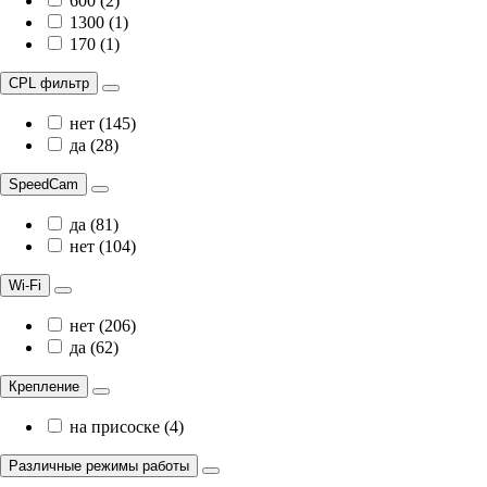
600 (2)
1300 (1)
170 (1)
CPL фильтр
нет (145)
да (28)
SpeedCam
да (81)
нет (104)
Wi-Fi
нет (206)
да (62)
Крепление
на присоске (4)
Различные режимы работы