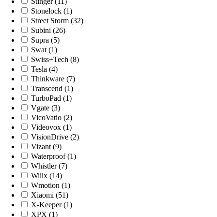
Stinger (11)
Stonelock (1)
Street Storm (32)
Subini (26)
Supra (5)
Swat (1)
Swiss+Tech (8)
Tesla (4)
Thinkware (7)
Transcend (1)
TurboPad (1)
Vgate (3)
VicoVatio (2)
Videovox (1)
VisionDrive (2)
Vizant (9)
Waterproof (1)
Whistler (7)
Wiiix (14)
Wmotion (1)
Xiaomi (51)
X-Keeper (1)
XPX (1)