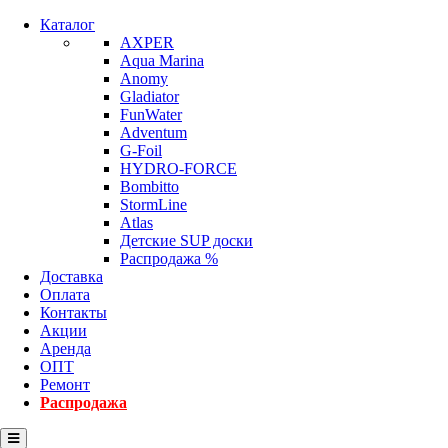
Каталог
AXPER
Aqua Marina
Anomy
Gladiator
FunWater
Adventum
G-Foil
HYDRO-FORCE
Bombitto
StormLine
Atlas
Детские SUP доски
Распродажа %
Доставка
Оплата
Контакты
Акции
Аренда
ОПТ
Ремонт
Распродажа