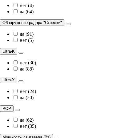
нет (4)
да (64)
Обнаружение радара "Стрелки"
да (91)
нет (5)
Ultra-K
нет (30)
да (88)
Ultra-X
нет (24)
да (20)
POP
да (62)
нет (35)
Мощность двигателя (Вт)