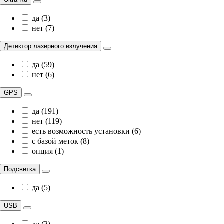
да (3)
нет (7)
Детектор лазерного излучения
да (59)
нет (6)
GPS
да (191)
нет (119)
есть возможность установки (6)
с базой меток (8)
опция (1)
Подсветка
да (5)
USB