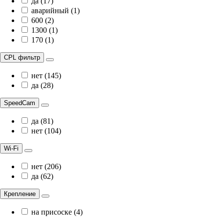
да (17)
аварийный (1)
600 (2)
1300 (1)
170 (1)
CPL фильтр
нет (145)
да (28)
SpeedCam
да (81)
нет (104)
Wi-Fi
нет (206)
да (62)
Крепление
на присоске (4)