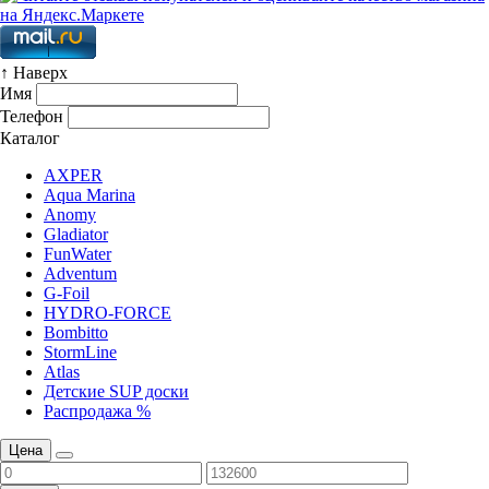
↑ Наверх
Имя
Телефон
Каталог
AXPER
Aqua Marina
Anomy
Gladiator
FunWater
Adventum
G-Foil
HYDRO-FORCE
Bombitto
StormLine
Atlas
Детские SUP доски
Распродажа %
Цена