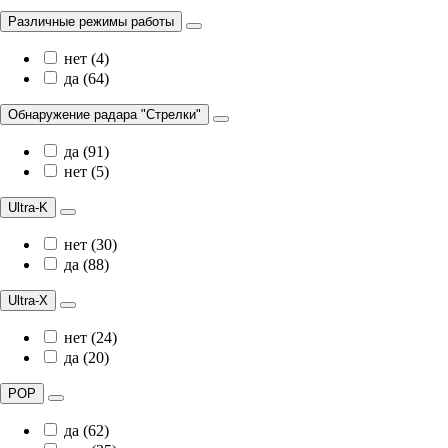
Различные режимы работы
нет (4)
да (64)
Обнаружение радара "Стрелки"
да (91)
нет (5)
Ultra-K
нет (30)
да (88)
Ultra-X
нет (24)
да (20)
POP
да (62)