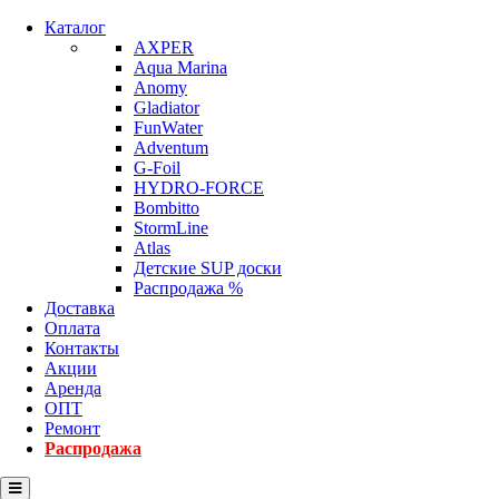
Каталог
AXPER
Aqua Marina
Anomy
Gladiator
FunWater
Adventum
G-Foil
HYDRO-FORCE
Bombitto
StormLine
Atlas
Детские SUP доски
Распродажа %
Доставка
Оплата
Контакты
Акции
Аренда
ОПТ
Ремонт
Распродажа