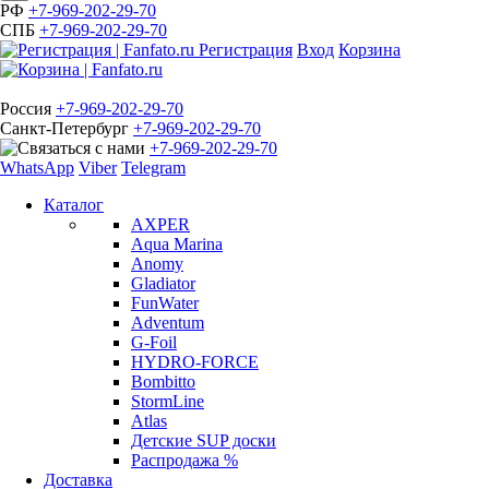
РФ
+7-969-202-29-70
СПБ
+7-969-202-29-70
Регистрация
Вход
Корзина
Россия
+7-969-202-29-70
Санкт-Петербург
+7-969-202-29-70
+7-969-202-29-70
WhatsApp
Viber
Telegram
Каталог
AXPER
Aqua Marina
Anomy
Gladiator
FunWater
Adventum
G-Foil
HYDRO-FORCE
Bombitto
StormLine
Atlas
Детские SUP доски
Распродажа %
Доставка