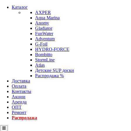
Каталог
AXPER
Aqua Marina
Anomy
Gladiator
FunWater
Adventum
G-Foil
HYDRO-FORCE
Bombitto
StormLine
Atlas
Детские SUP доски
Распродажа %
Доставка
Оплата
Контакты
Акции
Аренда
ОПТ
Ремонт
Распродажа