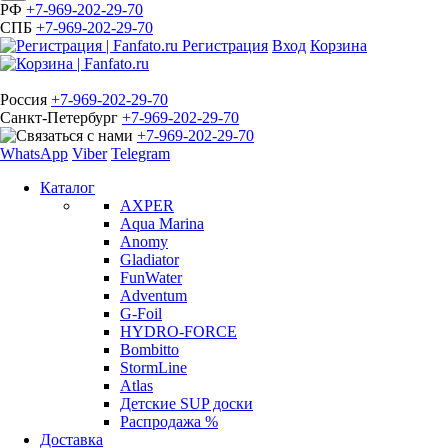
РФ
+7-969-202-29-70
СПБ
+7-969-202-29-70
Регистрация
Вход
Корзина
Россия
+7-969-202-29-70
Санкт-Петербург
+7-969-202-29-70
+7-969-202-29-70
WhatsApp
Viber
Telegram
Каталог
AXPER
Aqua Marina
Anomy
Gladiator
FunWater
Adventum
G-Foil
HYDRO-FORCE
Bombitto
StormLine
Atlas
Детские SUP доски
Распродажа %
Доставка