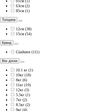
91см (1)
63см (2)
85см (1)
Толщина
12см (38)
15см (54)
Бренд
Gladiator (111)
Вес доски
10.1 кг (1)
10кг (18)
8кг (6)
11кг (19)
12кг (3)
5.5кг (1)
7кг (2)
8.5кг (2)
9кг (4)