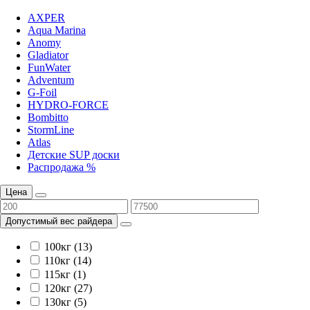
AXPER
Aqua Marina
Anomy
Gladiator
FunWater
Adventum
G-Foil
HYDRO-FORCE
Bombitto
StormLine
Atlas
Детские SUP доски
Распродажа %
Цена
Допустимый вес райдера
100кг (13)
110кг (14)
115кг (1)
120кг (27)
130кг (5)