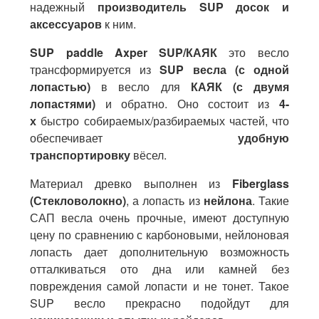
надежный
п
роизводитель SUP досок и
аксессуаров
к ним.
SUP paddle Axper SUP/КАЯК
это весло
трансформируется из
SUP весла (с одной
лопастью)
в весло для
КАЯК (с двумя
лопастями)
и обратно. Оно состоит из
4-
х
быстро собираемых/разбираемых частей, что
обеспечивает
удобную
транспортировку
вёсел.
Материал древко выполнен из
Fiberglass
(Стекловолокно)
, а лопасть из
нейлона
. Такие
САП весла очень прочные, имеют доступную
цену по сравнению с карбоновыми, нейлоновая
лопасть дает дополнительную возможность
отталкиваться ото дна или камней без
повреждения самой лопасти и не тонет. Такое
SUP весло прекрасно подойдут для